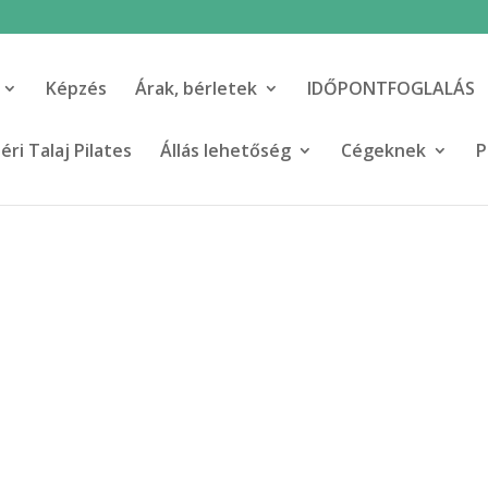
Képzés
Árak, bérletek
IDŐPONTFOGLALÁS
ri Talaj Pilates
Állás lehetőség
Cégeknek
P