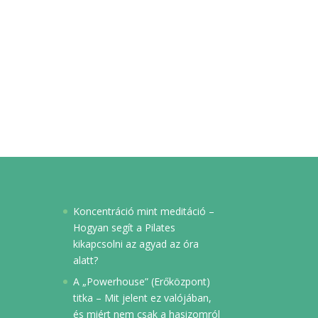
Koncentráció mint meditáció –
Hogyan segít a Pilates
kikapcsolni az agyad az óra
alatt?
A „Powerhouse” (Erőközpont)
titka – Mit jelent ez valójában,
és miért nem csak a hasizomról