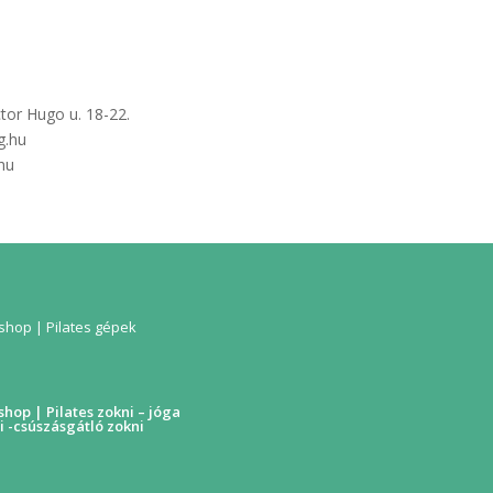
ctor Hugo u. 18-22.
g.hu
hu
hop | Pilates gépek
hop | Pilates zokni – jóga
i -csúszásgátló zokni