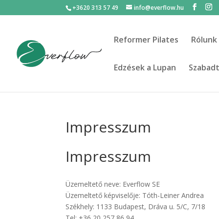
+3620 313 57 49
info@everflow.hu
Reformer Pilates
Rólunk
Edzések a Lupan
Szabadté
Impresszum
Impresszum
Üzemeltető neve: Everflow SE
Üzemeltető képviselője: Tóth-Leiner Andrea
Székhely: 1133 Budapest, Dráva u. 5/C, 7/18
Tel: +36 20 257 86 94