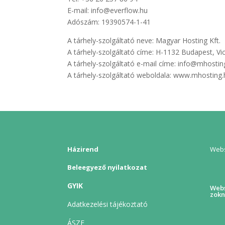
E-mail: info@everflow.hu
Adószám: 19390574-1-41
A tárhely-szolgáltató neve: Magyar Hosting Kft.
A tárhely-szolgáltató címe: H-1132 Budapest, Vi
A tárhely-szolgáltató e-mail címe: info@mhostin
A tárhely-szolgáltató weboldala: www.mhosting.
Házirend
Webs
Beleegyező nyilatkozat
GYIK
Webs
zokn
Adatkezelési tájékoztató
ÁSZF