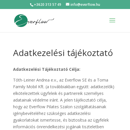
+3620 313 57 49
info@everflow.hu
Adatkezelési tájékoztató
Adatkezelési Tájékoztató Célja:
Tóth-Leiner Andrea e.v., az Everflow SE és a Toma
Family Mobil Kft. (a továbbiakban együtt: adatkezelők)
elkötelezettek ügyfeleik és partnereik személyes
adatainak védelme iránt. A jelen tájékoztató célja,
hogy az Everflow Pilates Szalon szolgáltatásainak
igénybevételéhez szükséges adatkezelési
gyakorlatokat ismertesse, és biztosítsa az ügyfelek
információs önrendelkezési jogának tiszteletben