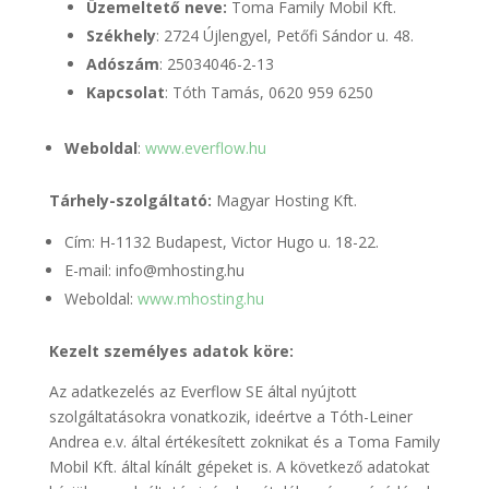
Üzemeltető neve:
Toma Family Mobil Kft.
Székhely
:
2724 Újlengyel, Petőfi Sándor u. 48.
Adószám
:
25034046-2-13
Kapcsolat
: Tóth Tamás, 0620 959 6250
Weboldal
:
www.everflow.hu
Tárhely-szolgáltató:
Magyar Hosting Kft.
Cím: H-1132 Budapest, Victor Hugo u. 18-22.
E-mail: info@mhosting.hu
Weboldal:
www.mhosting.hu
Kezelt személyes adatok köre:
Az adatkezelés az Everflow SE által nyújtott
szolgáltatásokra vonatkozik, ideértve a Tóth-Leiner
Andrea e.v. által értékesített zoknikat és a Toma Family
Mobil Kft. által kínált gépeket is. A következő adatokat