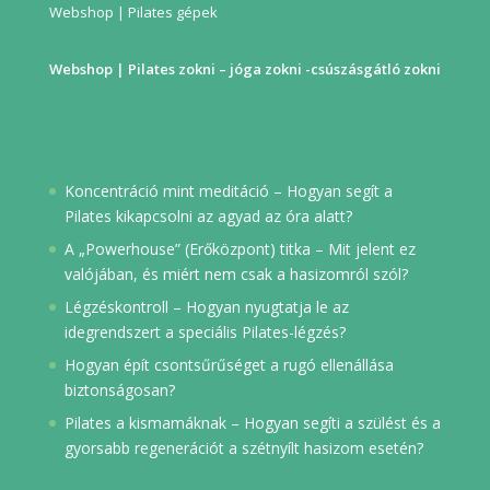
Webshop | Pilates gépek
Webshop | Pilates zokni – jóga zokni -csúszásgátló zokni
Koncentráció mint meditáció – Hogyan segít a
Pilates kikapcsolni az agyad az óra alatt?
A „Powerhouse” (Erőközpont) titka – Mit jelent ez
valójában, és miért nem csak a hasizomról szól?
Légzéskontroll – Hogyan nyugtatja le az
idegrendszert a speciális Pilates-légzés?
Hogyan épít csontsűrűséget a rugó ellenállása
biztonságosan?
Pilates a kismamáknak – Hogyan segíti a szülést és a
gyorsabb regenerációt a szétnyílt hasizom esetén?