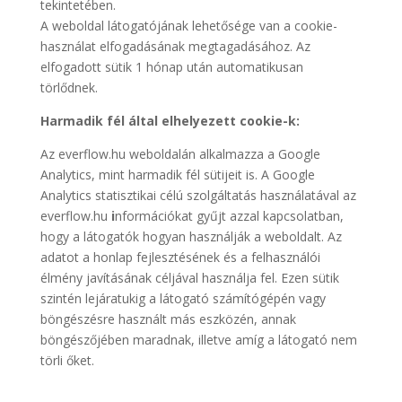
tekintetében.
A weboldal látogatójának lehetősége van a cookie-
használat elfogadásának megtagadásához. Az
elfogadott sütik 1 hónap után automatikusan
törlődnek.
Harmadik fél által elhelyezett cookie-k:
Az everflow.hu weboldalán alkalmazza a Google
Analytics, mint harmadik fél sütijeit is. A Google
Analytics statisztikai célú szolgáltatás használatával az
everflow.hu
i
nformációkat gyűjt azzal kapcsolatban,
hogy a látogatók hogyan használják a weboldalt. Az
adatot a honlap fejlesztésének és a felhasználói
élmény javításának céljával használja fel. Ezen sütik
szintén lejáratukig a látogató számítógépén vagy
böngészésre használt más eszközén, annak
böngészőjében maradnak, illetve amíg a látogató nem
törli őket.