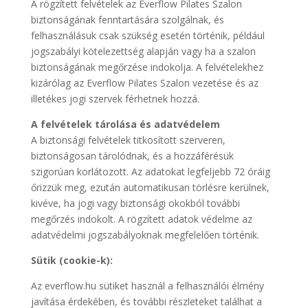
A rögzített felvételek az Everflow Pilates Szalon
biztonságának fenntartására szolgálnak, és
felhasználásuk csak szükség esetén történik, például
jogszabályi kötelezettség alapján vagy ha a szalon
biztonságának megőrzése indokolja. A felvételekhez
kizárólag az Everflow Pilates Szalon vezetése és az
illetékes jogi szervek férhetnek hozzá.
A felvételek tárolása és adatvédelem
A biztonsági felvételek titkosított szerveren,
biztonságosan tárolódnak, és a hozzáférésük
szigorúan korlátozott. Az adatokat legfeljebb 72 óráig
őrizzük meg, ezután automatikusan törlésre kerülnek,
kivéve, ha jogi vagy biztonsági okokból további
megőrzés indokolt. A rögzített adatok védelme az
adatvédelmi jogszabályoknak megfelelően történik.
Sütik (cookie-k):
Az everflow.hu sütiket használ a felhasználói élmény
javítása érdekében, és további részleteket találhat a