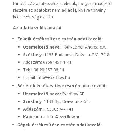
tartását. Az adatkezelők kijelentik, hogy harmadik fél
részére az adatokat nem adják ki, kivéve törvényi
kötelezettség esetén.
Az adatkezelők adatai:
Zoknik értékesítése esetén adatkezelő:
Üzemeltető neve
: Tóth-Leiner Andrea e.v.
Székhely:
1133 Budapest, Dráva u. 5/C, 7/18
Adószám: 69584451-1-41
Tel: +36 20 257 86 94
E-mail: info@everflow.hu
Bérletek értékesítése esetén adatkezelő:
Üzemeltető neve:
Everflow SE
Székhely
: 1133 Bp, Dráva utca 56c
Adószám
: 19390574-1-41
Kapcsolat
: info@everflow.hu
Gépek értékesítése esetén adatkezelő: