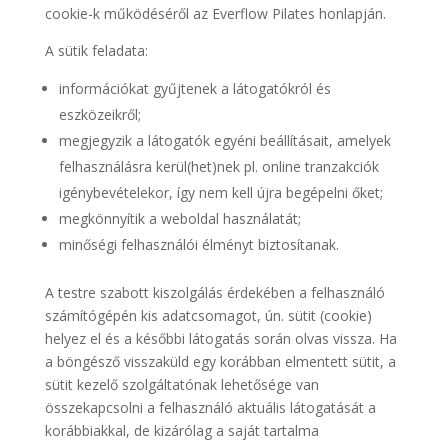
cookie-k működéséről az Everflow Pilates honlapján.
A sütik feladata:
információkat gyűjtenek a látogatókról és
eszközeikről;
megjegyzik a látogatók egyéni beállításait, amelyek
felhasználásra kerül(het)nek pl. online tranzakciók
igénybevételekor, így nem kell újra begépelni őket;
megkönnyítik a weboldal használatát;
minőségi felhasználói élményt biztosítanak.
A testre szabott kiszolgálás érdekében a felhasználó
számítógépén kis adatcsomagot, ún. sütit (cookie)
helyez el és a későbbi látogatás során olvas vissza. Ha
a böngésző visszaküld egy korábban elmentett sütit, a
sütit kezelő szolgáltatónak lehetősége van
összekapcsolni a felhasználó aktuális látogatását a
korábbiakkal, de kizárólag a saját tartalma