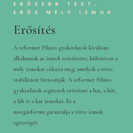
ERŐSEBB TEST,
ERŐS MÉLY IZMOK
Erősítés
A reformer Pilates gyakorlatok kiválóan
alkalmasak az izmok erősítésére, különösen a
mély izmokat célozza meg, amelyek a törzs
stabilitását biztosítják. A reformer Pilates
gyakorlatok segítenek erősíteni a has, a hát,
a láb és a kar izmokat. Ez a
mozgásforma garantálja a törzs izmok
egészségét.