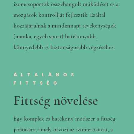
izomcsoportok összehangolt működését és a
mozgások kontrollját fejlesztik. Ezáltal
hozzájárulnak a mindennapi tevékenységek
(munka, egyéb sport) hatékonyabb,
könnyedebb és biztonságosabb végzéséhez.
ÁLTALÁNOS
FITTSÉG
Fittség növelése
Egy komplex és hatékony módszer a fittség
javítására, amely ötvözi az izomerősítést, a