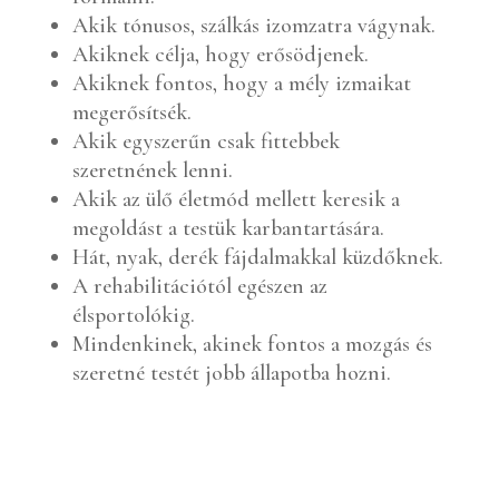
Akik tónusos, szálkás izomzatra vágynak.
Akiknek célja, hogy erősödjenek.
Akiknek fontos, hogy a
mély izmaikat
megerősítsék.
Akik egyszerűn csak fittebbek
szeretnének lenni.
Akik az ülő életmód mellett keresik a
megoldást a testük karbantartására.
Hát, nyak, derék fájdalmakkal küzdőknek.
A rehabilitációtól egészen az
élsportolókig.
Mindenkinek, akinek fontos a mozgás és
szeretné testét jobb állapotba hozni.