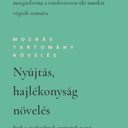
mozgásforma a rendszeresen ülő munkát
végzők számára.
MOZGÁS
TARTOMÁNY
NÖVELÉS
Nyújtás,
hajlékonyság
növelés
Ezek a gyakorlatok segítenek a test