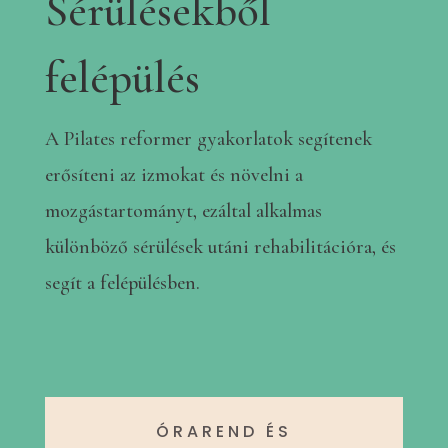
Sérülésekből
felépülés
A Pilates reformer gyakorlatok segítenek
erősíteni az izmokat és növelni a
mozgástartományt, ezáltal alkalmas
különböző sérülések utáni rehabilitációra, és
segít a felépülésben.
ÓRAREND ÉS