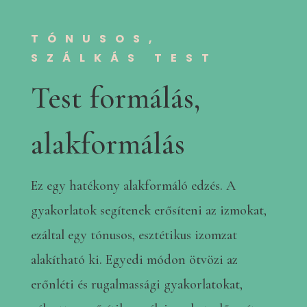
TÓNUSOS,
SZÁLKÁS TEST
Test formálás,
alakformálás
Ez egy hatékony alakformáló edzés. A
gyakorlatok segítenek erősíteni az izmokat,
ezáltal egy tónusos, esztétikus izomzat
alakítható ki. Egyedi módon ötvözi az
erőnléti és rugalmassági gyakorlatokat,