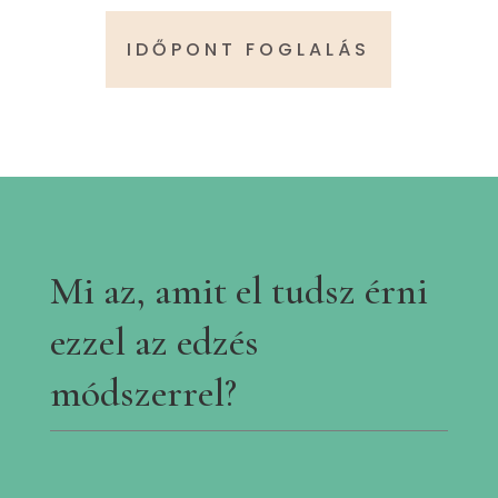
IDŐPONT FOGLALÁS
Mi az, amit el tudsz érni
ezzel az edzés
módszerrel?