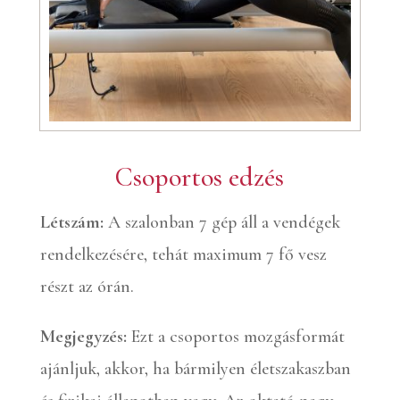
Csoportos edzés
Létszám:
A szalonban 7 gép áll a vendégek
rendelkezésére, tehát maximum 7 fő vesz
részt az órán.
Megjegyzés:
Ezt a csoportos mozgásformát
ajánljuk, akkor, ha bármilyen életszakaszban