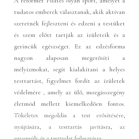
A reformer Pilates olyan sport, amelyet a
tudatos emberek választanak, akik aktívan
szeretnék fejleszteni és edzeni a testüket
és szem előtt tartják az izületeik és a
gerincük egészséget. Ez az edzésforma
nagyon alaposan megerősíti a
mélyizmokat, segít kialakítani a helyes
testtartást, figyelmet fordít az ízületek
védelmére , amely az ülő, mozgásszegény
életmód mellett kiemelkedően fontos.
Tökéletes megoldás a test erősítésére,
nyújtására, a testtartás javításra, az
egyensúly és a testtudat fejlesztésre.