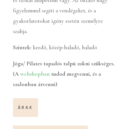
és fizikai állapotban vagy. Az oktató nagy
figyelemmel segíti a vendégeket, és a
gyakorlatotokat igény esetén személyre
szabja.
Szintek:
kezdő, közép-haladó, haladó
Jóga/ Pilates tapadós talpú zokni szükséges.
(A
webshopban
tudod megvenni, és a
szalonban átvenni)
ÁRAK