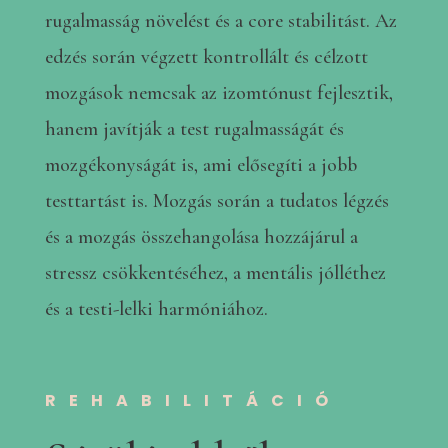
rugalmasság növelést és a core stabilitást. Az
edzés során végzett kontrollált és célzott
mozgások nemcsak az izomtónust fejlesztik,
hanem javítják a test rugalmasságát és
mozgékonyságát is, ami elősegíti a jobb
testtartást is. Mozgás során a tudatos légzés
és a mozgás összehangolása hozzájárul a
stressz csökkentéséhez, a mentális jólléthez
és a testi-lelki harmóniához.
REHABILITÁCIÓ