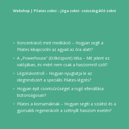
Webshop | Pilates zokni – jóga zokni -csúszásgátló zokni
Koncentráció mint meditáció – Hogyan segít a
Pilates kikapcsolni az agyad az óra alatt?
A „Powerhouse” (Erőközpont) titka – Mit jelent ez
valójában, és miért nem csak a hasizomról szól?
Légzéskontroll – Hogyan nyugtatja le az
idegrendszert a speciális Pilates-légzés?
Hogyan épít csontsűrűséget a rugó ellenállása
biztonságosan?
Pilates a kismamáknak – Hogyan segíti a szülést és a
gyorsabb regenerációt a szétnyílt hasizom esetén?