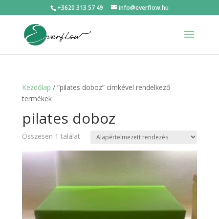
+3620 313 57 49
info@everflow.hu
Kezdőlap
/ “pilates doboz” címkével rendelkező
termékek
pilates doboz
Összesen 1 találat