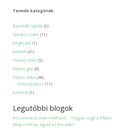
Termék kategóriák:
5
Baseball sapkák
5
termék
11
feliratos zokni
11
termék
1
kiegészítő
1
termék
41
kiemelt
41
termék
5
masnis zokni
5
termék
8
Pilates gép
8
termék
46
Pilates zokni
46
termék
11
Keresztpántos
11
termék
1
tudástár
1
termék
Legutóbbi blogok
Koncentráció mint meditáció – Hogyan segít a Pilates
kikapcsolni az agyad az óra alatt?