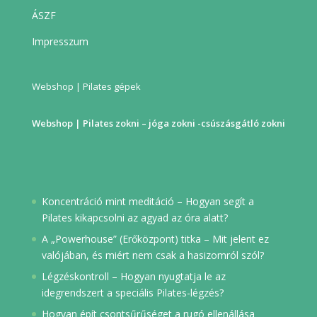
ÁSZF
Impresszum
Webshop | Pilates gépek
Webshop | Pilates zokni – jóga zokni -csúszásgátló zokni
Koncentráció mint meditáció – Hogyan segít a
Pilates kikapcsolni az agyad az óra alatt?
A „Powerhouse” (Erőközpont) titka – Mit jelent ez
valójában, és miért nem csak a hasizomról szól?
Légzéskontroll – Hogyan nyugtatja le az
idegrendszert a speciális Pilates-légzés?
Hogyan épít csontsűrűséget a rugó ellenállása