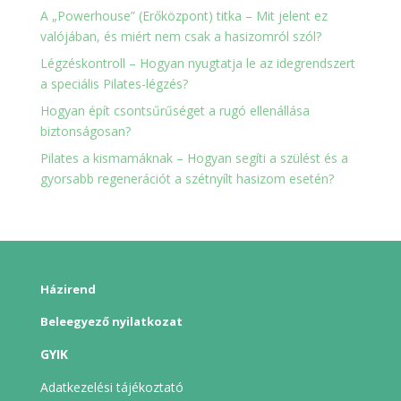
A „Powerhouse” (Erőközpont) titka – Mit jelent ez
valójában, és miért nem csak a hasizomról szól?
Légzéskontroll – Hogyan nyugtatja le az idegrendszert
a speciális Pilates-légzés?
Hogyan épít csontsűrűséget a rugó ellenállása
biztonságosan?
Pilates a kismamáknak – Hogyan segíti a szülést és a
gyorsabb regenerációt a szétnyílt hasizom esetén?
Házirend
Beleegyező nyilatkozat
GYIK
Adatkezelési tájékoztató