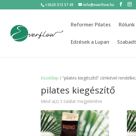
+3620 313 57 49
info@everflow.hu
Reformer Pilates
Rólunk
Edzések a Lupan
Szabadté
Kezdőlap
/ “pilates kiegészítő” címkével rendelk
pilates kiegészítő
Mind a(z) 5 találat megjelenítve