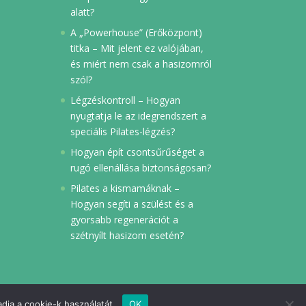
alatt?
A „Powerhouse” (Erőközpont)
titka – Mit jelent ez valójában,
és miért nem csak a hasizomról
szól?
Légzéskontroll – Hogyan
nyugtatja le az idegrendszert a
speciális Pilates-légzés?
Hogyan épít csontsűrűséget a
rugó ellenállása biztonságosan?
Pilates a kismamáknak –
Hogyan segíti a szülést és a
gyorsabb regenerációt a
szétnyílt hasizom esetén?
dja a cookie-k használatát.
OK