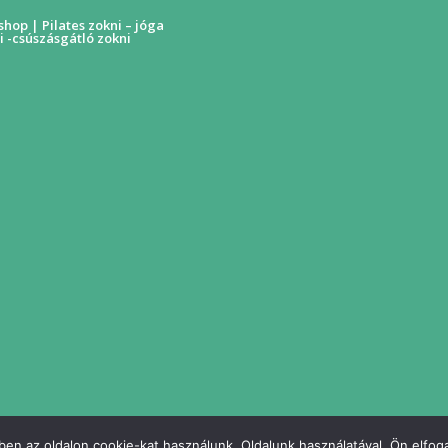
hop | Pilates zokni – jóga
i -csúszásgátló zokni
en az oldalon cookie-kat használunk. Oldalunk használatával, Ön elfoga