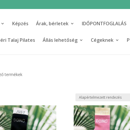
Képzés
Árak, bérletek
IDŐPONTFOGLALÁS
ri Talaj Pilates
Állás lehetőség
Cégeknek
P
ező termékek