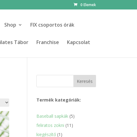
0 Elemek
Shop
FIX csoportos órák
ilates Tábor
Franchise
Kapcsolat
Keresés
Termék kategóriák:
5
Baseball sapkák
5
termék
11
feliratos zokni
11
termék
1
kiegészítő
1