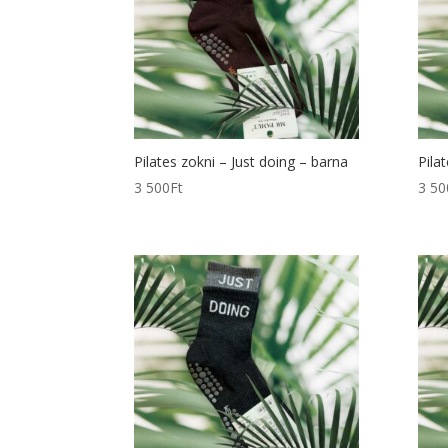
Pilates zokni – Just doing – barna
Pila
3 500
Ft
3 50