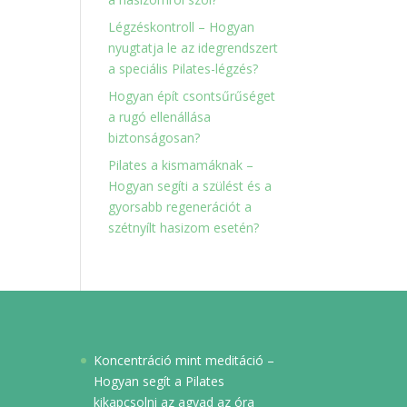
Légzéskontroll – Hogyan
nyugtatja le az idegrendszert
a speciális Pilates-légzés?
Hogyan épít csontsűrűséget
a rugó ellenállása
biztonságosan?
Pilates a kismamáknak –
Hogyan segíti a szülést és a
gyorsabb regenerációt a
szétnyílt hasizom esetén?
Koncentráció mint meditáció –
Hogyan segít a Pilates
kikapcsolni az agyad az óra