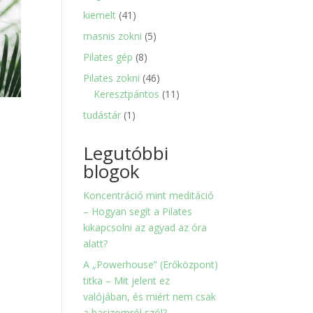
termék
41
kiemelt
41
termék
5
masnis zokni
5
termék
8
Pilates gép
8
termék
46
Pilates zokni
46
termék
11
Keresztpántos
11
termék
1
tudástár
1
termék
Legutóbbi
blogok
Koncentráció mint meditáció
– Hogyan segít a Pilates
kikapcsolni az agyad az óra
alatt?
A „Powerhouse” (Erőközpont)
titka – Mit jelent ez
valójában, és miért nem csak
a hasizomról szól?