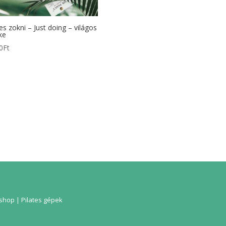
tes zokni – Just doing – világos
ke
0
Ft
hop | Pilates gépek