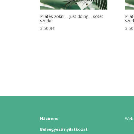
Pilates zokni – Just doing – sötét
Pila
szürke
szür
3 500
Ft
3 50
Házirend
Webs
Beleegyező nyilatkozat