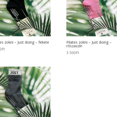
tes zokni – Just doing – fekete
Pilates zokni – Just doing –
rószaszín
0
Ft
3 500
Ft