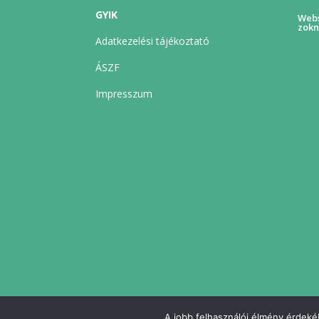
GYIK
Webs
zokn
Adatkezelési tájékoztató
ÁSZF
Impresszum
A jobb felhasználói élmény érdekéb