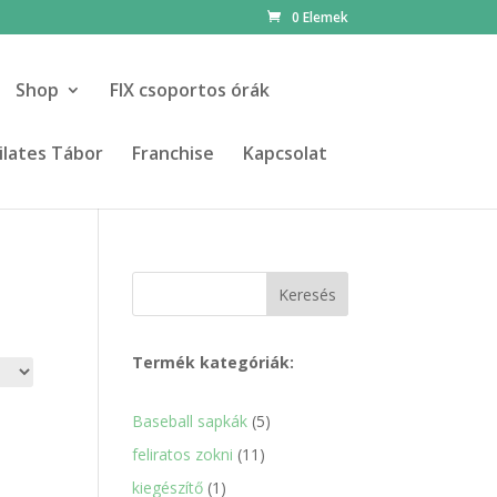
0 Elemek
Shop
FIX csoportos órák
ilates Tábor
Franchise
Kapcsolat
Keresés
Termék kategóriák:
5
Baseball sapkák
5
termék
11
feliratos zokni
11
termék
1
kiegészítő
1