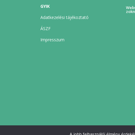
GYIK
Webs
zokn
Adatkezelési tájékoztató
ÁSZF
Impresszum
A jobb felhasználói élmény érdekéb