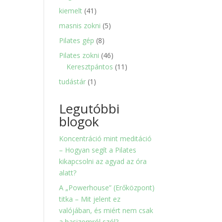
termék
41
kiemelt
41
termék
5
masnis zokni
5
termék
8
Pilates gép
8
termék
46
Pilates zokni
46
termék
11
Keresztpántos
11
termék
1
tudástár
1
termék
Legutóbbi
blogok
Koncentráció mint meditáció
– Hogyan segít a Pilates
kikapcsolni az agyad az óra
alatt?
A „Powerhouse” (Erőközpont)
titka – Mit jelent ez
valójában, és miért nem csak
a hasizomról szól?