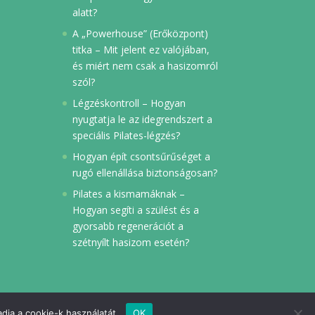
alatt?
A „Powerhouse” (Erőközpont)
titka – Mit jelent ez valójában,
és miért nem csak a hasizomról
szól?
Légzéskontroll – Hogyan
nyugtatja le az idegrendszert a
speciális Pilates-légzés?
Hogyan épít csontsűrűséget a
rugó ellenállása biztonságosan?
Pilates a kismamáknak –
Hogyan segíti a szülést és a
gyorsabb regenerációt a
szétnyílt hasizom esetén?
dja a cookie-k használatát.
OK