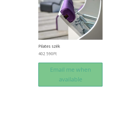
Pilates szék
402 590
Ft
Email me when
available