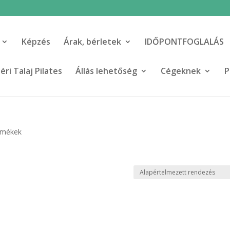
Képzés
Árak, bérletek
IDŐPONTFOGLALÁS
ri Talaj Pilates
Állás lehetőség
Cégeknek
P
ermékek