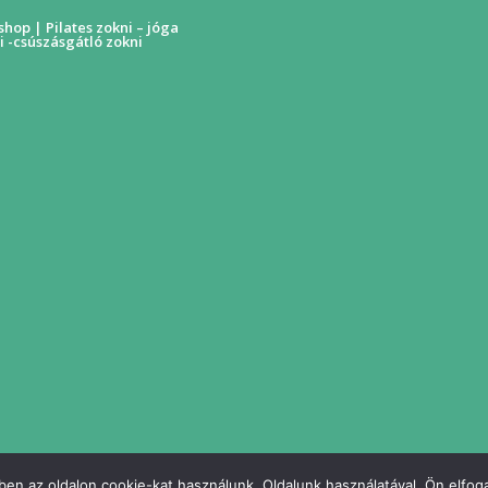
hop | Pilates zokni – jóga
i -csúszásgátló zokni
en az oldalon cookie-kat használunk. Oldalunk használatával, Ön elfoga