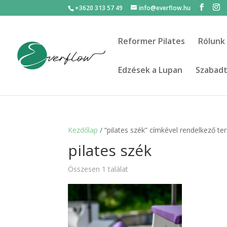
+3620 313 57 49
info@everflow.hu
Reformer Pilates
Rólunk
Edzések a Lupan
Szabadté
Kezdőlap
/ “pilates szék” címkével rendelkező t
pilates szék
Összesen 1 találat