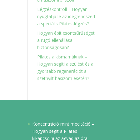
Légzéskontroll – Hogyan
nyugtatja le az idegrendszert
a speciális Pilates-légzés?
Hogyan épít csontsűrűséget
a rugó ellenállása
biztonságosan?
Pilates a kismamáknak –
Hogyan segíti a szülést és a
gyorsabb regenerációt a
szétnyílt hasizom esetén?
Koncentráció mint meditáció –
Hogyan segít a Pilates
kikapcsolni az agyad az óra