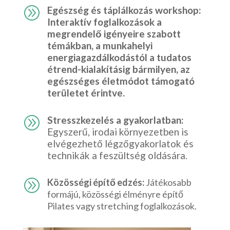
A
Egészség és táplálkozás workshop:
Interaktív foglalkozások a
megrendelő igényeire szabott
témákban, a munkahelyi
energiagazdálkodástól a tudatos
étrend-kialakításig bármilyen, az
egészséges életmódot támogató
területet érintve.
A
Stresszkezelés a gyakorlatban:
Egyszerű, irodai környezetben is
elvégezhető légzőgyakorlatok és
technikák a feszültség oldására.
A
Közösségi építő edzés:
Játékosabb
formájú, közösségi élményre építő
Pilates vagy stretching foglalkozások.