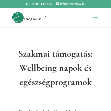
+3620 313 57 49
info@everflow.hu
Szakmai támogatás:
Wellbeing napok és
egészségprogramok