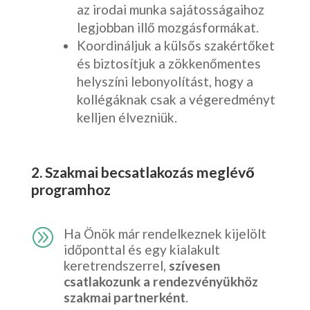
az irodai munka sajátosságaihoz
legjobban illő mozgásformákat.
Koordináljuk a külsős szakértőket
és biztosítjuk a zökkenőmentes
helyszíni lebonyolítást, hogy a
kollégáknak csak a végeredményt
kelljen élvezniük.
2. Szakmai becsatlakozás meglévő
programhoz
A
Ha Önök már rendelkeznek kijelölt
időponttal és egy kialakult
keretrendszerrel,
szívesen
csatlakozunk a rendezvényükhöz
szakmai partnerként
.