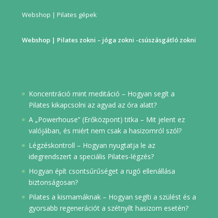
Webshop | Pilates gépek
Webshop | Pilates zokni – jóga zokni -csúszásgátló zokni
Koncentráció mint meditáció – Hogyan segít a
Pilates kikapcsolni az agyad az óra alatt?
A „Powerhouse” (Erőközpont) titka – Mit jelent ez
valójában, és miért nem csak a hasizomról szól?
Légzéskontroll – Hogyan nyugtatja le az
idegrendszert a speciális Pilates-légzés?
Hogyan épít csontsűrűséget a rugó ellenállása
biztonságosan?
Pilates a kismamáknak – Hogyan segíti a szülést és a
gyorsabb regenerációt a szétnyílt hasizom esetén?