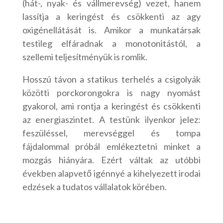
(hát-, nyak- és vállmerevség) vezet, hanem
lassítja a keringést és csökkenti az agy
oxigénellátását is. Amikor a munkatársak
testileg elfáradnak a monotonitástól, a
szellemi teljesítményük is romlik.
Hosszú távon a statikus terhelés a csigolyák
közötti porckorongokra is nagy nyomást
gyakorol, ami rontja a keringést és csökkenti
az energiaszintet. A testünk ilyenkor jelez:
feszüléssel, merevséggel és tompa
fájdalommal próbál emlékeztetni minket a
mozgás hiányára. Ezért váltak az utóbbi
években alapvető igénnyé a kihelyezett irodai
edzések a tudatos vállalatok körében.