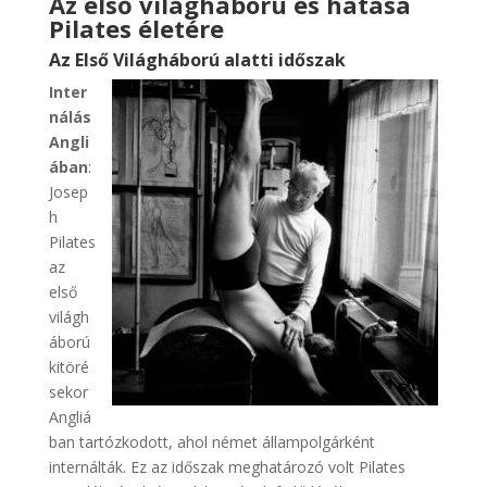
Az első világháború és hatása
Pilates életére
Az Első Világháború alatti időszak
Inter
nálás
Angli
ában
:
Josep
h
Pilates
az
első
világh
áború
kitöré
sekor
Angliá
ban tartózkodott, ahol német állampolgárként
internálták. Ez az időszak meghatározó volt Pilates