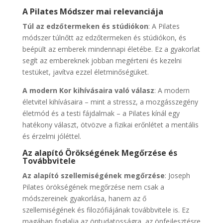
A Pilates Módszer mai relevanciája
Túl az edzőtermeken és stúdiókon
: A Pilates
módszer túlnőtt az edzőtermeken és stúdiókon, és
beépült az emberek mindennapi életébe. Ez a gyakorlat
segít az embereknek jobban megérteni és kezelni
testüket, javítva ezzel életminőségüket.
A modern Kor kihívásaira való válasz
: A modern
életvitel kihívásaira – mint a stressz, a mozgásszegény
életmód és a testi fájdalmak – a Pilates kínál egy
hatékony választ, ötvözve a fizikai erőnlétet a mentális
és érzelmi jóléttel.
Az alapító Örökségének Megőrzése és
Továbbvitele
Az alapító szellemiségének megőrzése
: Joseph
Pilates örökségének megőrzése nem csak a
módszereinek gyakorlása, hanem az ő
szellemiségének és filozófiájának továbbvitele is. Ez
magában foglalja az öntudatosságra, az önfejlesztésre