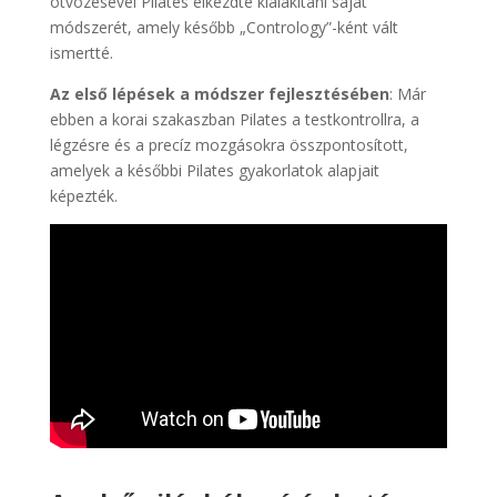
ötvözésével Pilates elkezdte kialakítani saját
módszerét, amely később „Contrology”-ként vált
ismertté.
Az első lépések a módszer fejlesztésében
: Már
ebben a korai szakaszban Pilates a testkontrollra, a
légzésre és a precíz mozgásokra összpontosított,
amelyek a későbbi Pilates gyakorlatok alapjait
képezték.