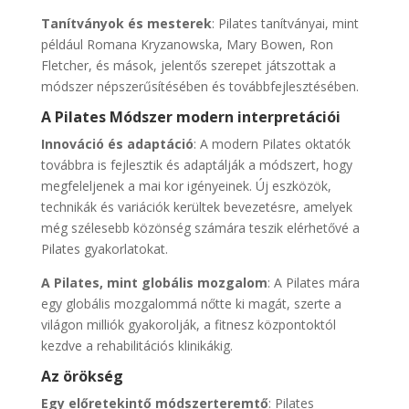
Tanítványok és mesterek
: Pilates tanítványai, mint
például Romana Kryzanowska, Mary Bowen, Ron
Fletcher, és mások, jelentős szerepet játszottak a
módszer népszerűsítésében és továbbfejlesztésében.
A Pilates Módszer modern interpretációi
Innováció és adaptáció
: A modern Pilates oktatók
továbbra is fejlesztik és adaptálják a módszert, hogy
megfeleljenek a mai kor igényeinek. Új eszközök,
technikák és variációk kerültek bevezetésre, amelyek
még szélesebb közönség számára teszik elérhetővé a
Pilates gyakorlatokat.
A Pilates, mint globális mozgalom
: A Pilates mára
egy globális mozgalommá nőtte ki magát, szerte a
világon milliók gyakorolják, a fitnesz központoktól
kezdve a rehabilitációs klinikákig.
Az örökség
Egy előretekintő módszerteremtő
: Pilates