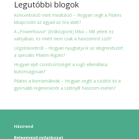
Legutóbbi blogok
Koncentráció mint meditáció – Hogyan segít a Pilates
kikapcsolni az agyad az óra alatt?
A „Powerhouse” (Erőközpont) titka – Mit jelent ez
valójában, és miért nem csak a hasizomról szól?
Légzéskontroll – Hogyan nyugtatja le az idegrendszert
a speciális Pilates-légzés?
Hogyan épít csontsűrűséget a rugó ellenállása
biztonságosan?
Pilates a kismamáknak – Hogyan segíti a szülést és a
gyorsabb regenerációt a szétnyílt hasizom esetén?
Házirend
Beleegyező nyilatkozat