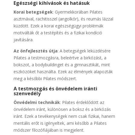
Egészségi kihívások és hatásuk
Korai betegségek
: Gyermekkorában Pilates
asztmával, rachitisszel (angolkór), és reumás lázzal
küzdött. Ezek a korai egészségügyi problémák
motiválták őt a testépítés és a fizikai kondíció
javítására.
Az önfejlesztés útja
: A betegségek leküzdésére
Pilates a testmozgásra, beleértve a birkózást, a
bokszot, a bodybuildinget és a gimnasztikát, mint
eszközöket használta. Ezek az élmények alapozták
meg a későbbi Pilates módszert.
A testmozgás és önvédelem iránti
szenvedély
Önvédelmi technikák
: Pilates érdeklődött az
önvédelem iránt, különösen a boksz és a birkózás
iránt. Ezek a tevékenységek nem csak fizikai, hanem
mentális erőt is igényeltek, ami később a Pilates
módszer filozófiájában is megjelent.