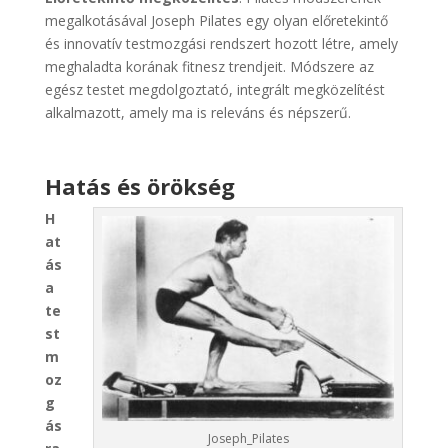
megalkotásával Joseph Pilates egy olyan előretekintő
és innovatív testmozgási rendszert hozott létre, amely
meghaladta korának fitnesz trendjeit. Módszere az
egész testet megdolgoztató, integrált megközelítést
alkalmazott, amely ma is releváns és népszerű.
Hatás és örökség
H
at
ás
a
te
st
m
oz
g
ás
Joseph_Pilates