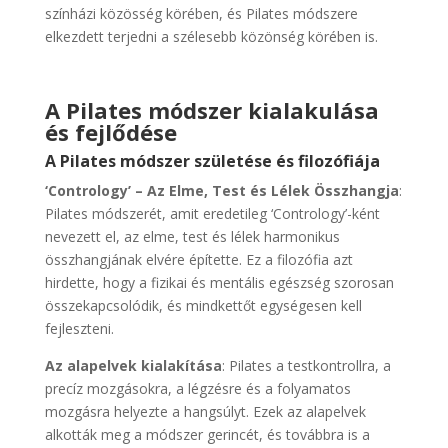
színházi közösség körében, és Pilates módszere
elkezdett terjedni a szélesebb közönség körében is.
A Pilates módszer kialakulása
és fejlődése
A Pilates módszer születése és filozófiája
‘Contrology’ – Az Elme, Test és Lélek Összhangja
:
Pilates módszerét, amit eredetileg ‘Contrology’-ként
nevezett el, az elme, test és lélek harmonikus
összhangjának elvére építette. Ez a filozófia azt
hirdette, hogy a fizikai és mentális egészség szorosan
összekapcsolódik, és mindkettőt egységesen kell
fejleszteni.
Az alapelvek kialakítása
: Pilates a testkontrollra, a
precíz mozgásokra, a légzésre és a folyamatos
mozgásra helyezte a hangsúlyt. Ezek az alapelvek
alkották meg a módszer gerincét, és továbbra is a