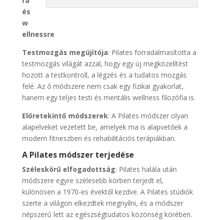
ra
és
w
ellnessre
Testmozgás megújítója
: Pilates forradalmasította a
testmozgás világát azzal, hogy egy új megközelítést
hozott a testkontroll, a légzés és a tudatos mozgás
felé. Az ő módszere nem csak egy fizikai gyakorlat,
hanem egy teljes testi és mentális wellness filozófia is.
Előretekintő módszerek
: A Pilates módszer olyan
alapelveket vezetett be, amelyek ma is alapvetőek a
modern fitneszben és rehabilitációs terápiákban.
A Pilates módszer terjedése
Széleskörű elfogadottság
: Pilates halála után
módszere egyre szélesebb körben terjedt el,
különösen a 1970-es évektől kezdve. A Pilates stúdiók
szerte a világon elkezdtek megnyílni, és a módszer
népszerű lett az egészségtudatos közönség körében.