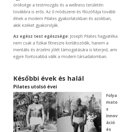
öröksége a testmozgás és a wellness területén
továbbra is erős. Az ő módszerei és filozófiája tovább
élnek a modern Pilates gyakorlatokban és azokban,
akik ezeket gyakorolják.
Az egész test egészsége
: Joseph Pilates hagyatéka
nem csak a fizikai fitneszre korlátozódik, hanem a
mentális és érzelmi jólét támogatására is kiterjed, ami
egyre fontosabbá válik a modern társadalomban.
Későbbi évek és halál
Pilates utolsó évei
Folya
mato
s
innov
áció
és