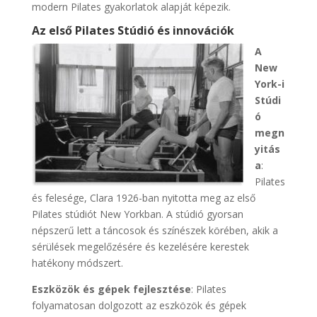
modern Pilates gyakorlatok alapját képezik.
Az első Pilates Stúdió és innovációk
A
New
York-i
Stúdi
ó
megn
yitás
a
:
Pilates
és felesége, Clara 1926-ban nyitotta meg az első
Pilates stúdiót New Yorkban. A stúdió gyorsan
népszerű lett a táncosok és színészek körében, akik a
sérülések megelőzésére és kezelésére kerestek
hatékony módszert.
Eszközök és gépek fejlesztése
: Pilates
folyamatosan dolgozott az eszközök és gépek