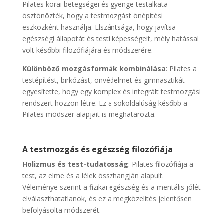
Pilates korai betegségei és gyenge testalkata
ösztönözték, hogy a testmozgást önépítési
eszközként használja. Elszántsága, hogy javítsa
egészségi állapotát és testi képességeit, mély hatással
volt későbbi filozófiájára és módszerére.
Különböző mozgásformák kombinálása
: Pilates a
testépítést, birkózást, önvédelmet és gimnasztikát
egyesítette, hogy egy komplex és integrált testmozgási
rendszert hozzon létre. Ez a sokoldalúság később a
Pilates módszer alapjait is meghatározta.
A testmozgás és egészség filozófiája
Holizmus és test-tudatosság
: Pilates filozófiája a
test, az elme és a lélek összhangján alapult.
Véleménye szerint a fizikai egészség és a mentális jólét
elválaszthatatlanok, és ez a megközelítés jelentősen
befolyásolta módszerét.