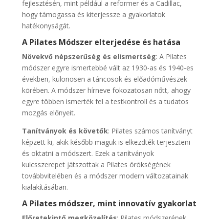
fejlesztésén, mint például a reformer és a Cadillac,
hogy támogassa és kiterjessze a gyakorlatok
hatékonyságát.
A Pilates Módszer elterjedése és hatása
Növekvő népszerűség és elismertség
: A Pilates
módszer egyre ismertebbé vált az 1930-as és 1940-es
években, különösen a táncosok és előadóművészek
körében. A módszer hírneve fokozatosan nőtt, ahogy
egyre többen ismerték fel a testkontroll és a tudatos
mozgás előnyeit.
Tanítványok és követők
: Pilates számos tanítványt
képzett ki, akik később maguk is elkezdték terjeszteni
és oktatni a módszert. Ezek a tanítványok
kulcsszerepet játszottak a Pilates örökségének
továbbvitelében és a módszer modern változatainak
kialakításában.
A Pilates módszer, mint innovatív gyakorlat
Előretekintő megközelítés
: Pilates módszerének