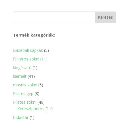
Keresés
Termék kategóriák:
5
Baseball sapkák
5
termék
11
feliratos zokni
11
termék
1
kiegészítő
1
termék
41
kiemelt
41
termék
5
masnis zokni
5
termék
8
Pilates gép
8
termék
46
Pilates zokni
46
termék
11
Keresztpántos
11
termék
1
tudástár
1
termék