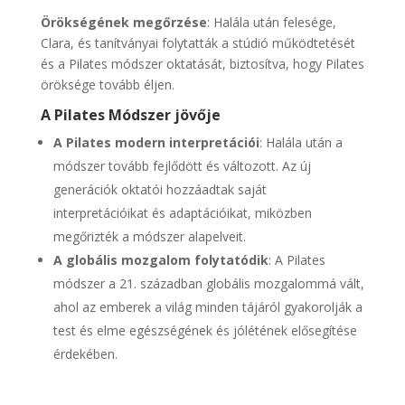
Örökségének megőrzése
: Halála után felesége,
Clara, és tanítványai folytatták a stúdió működtetését
és a Pilates módszer oktatását, biztosítva, hogy Pilates
öröksége tovább éljen.
A Pilates Módszer jövője
A Pilates modern interpretációi
: Halála után a
módszer tovább fejlődött és változott. Az új
generációk oktatói hozzáadtak saját
interpretációikat és adaptációikat, miközben
megőrizték a módszer alapelveit.
A globális mozgalom folytatódik
: A Pilates
módszer a 21. században globális mozgalommá vált,
ahol az emberek a világ minden tájáról gyakorolják a
test és elme egészségének és jólétének elősegítése
érdekében.