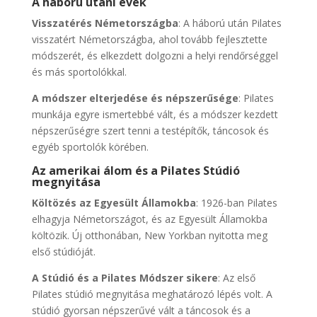
A háború utáni évek
Visszatérés Németországba
: A háború után Pilates
visszatért Németországba, ahol tovább fejlesztette
módszerét, és elkezdett dolgozni a helyi rendőrséggel
és más sportolókkal.
A módszer elterjedése és népszerűsége
: Pilates
munkája egyre ismertebbé vált, és a módszer kezdett
népszerűségre szert tenni a testépítők, táncosok és
egyéb sportolók körében.
Az amerikai álom és a Pilates Stúdió
megnyitása
Költözés az Egyesült Államokba
: 1926-ban Pilates
elhagyja Németországot, és az Egyesült Államokba
költözik. Új otthonában, New Yorkban nyitotta meg
első stúdióját.
A Stúdió és a Pilates Módszer sikere
: Az első
Pilates stúdió megnyitása meghatározó lépés volt. A
stúdió gyorsan népszerűvé vált a táncosok és a