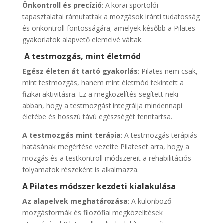
Önkontroll és precízió
: A korai sportolói
tapasztalatai rámutattak a mozgások iránti tudatosság
és önkontroll fontosságára, amelyek később a Pilates
gyakorlatok alapvető elemeivé váltak.
A testmozgás, mint életmód
Egész életen át tartó gyakorlás
: Pilates nem csak,
mint testmozgás, hanem mint életmód tekintett a
fizikai aktivitásra. Ez a megközelítés segített neki
abban, hogy a testmozgást integrálja mindennapi
életébe és hosszú távú egészségét fenntartsa.
A testmozgás mint terápia
: A testmozgás terápiás
hatásának megértése vezette Pilateset arra, hogy a
mozgás és a testkontroll módszereit a rehabilitációs
folyamatok részeként is alkalmazza.
A Pilates módszer kezdeti kialakulása
Az alapelvek meghatározása
: A különböző
mozgásformák és filozófiai megközelítések