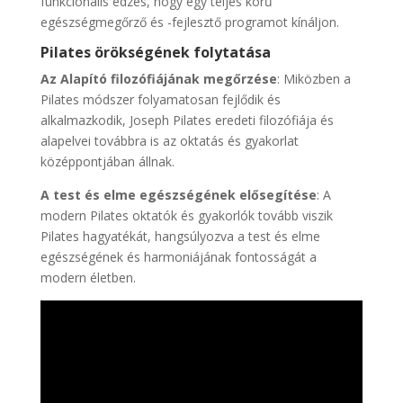
funkcionális edzés, hogy egy teljes körű
egészségmegőrző és -fejlesztő programot kínáljon.
Pilates örökségének folytatása
Az Alapító filozófiájának megőrzése
: Miközben a
Pilates módszer folyamatosan fejlődik és
alkalmazkodik, Joseph Pilates eredeti filozófiája és
alapelvei továbbra is az oktatás és gyakorlat
középpontjában állnak.
A test és elme egészségének elősegítése
: A
modern Pilates oktatók és gyakorlók tovább viszik
Pilates hagyatékát, hangsúlyozva a test és elme
egészségének és harmoniájának fontosságát a
modern életben.