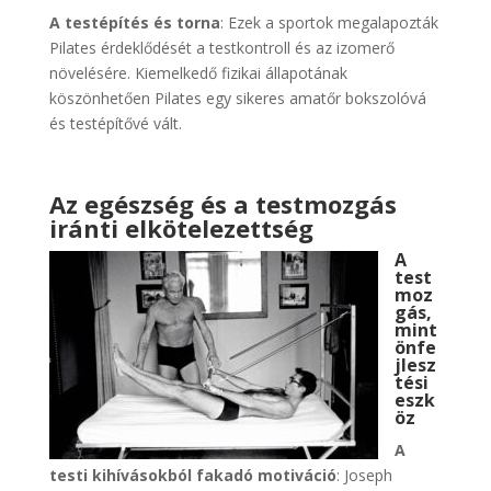
A testépítés és torna
: Ezek a sportok megalapozták
Pilates érdeklődését a testkontroll és az izomerő
növelésére. Kiemelkedő fizikai állapotának
köszönhetően Pilates egy sikeres amatőr bokszolóvá
és testépítővé vált.
Az egészség és a testmozgás
iránti elkötelezettség
A
test
moz
gás,
mint
önfe
jlesz
tési
eszk
öz
A
testi kihívásokból fakadó motiváció
: Joseph