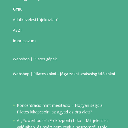
GYIK
Adatkezelési tájékoztató
ÁSZF
Impresszum
Webshop | Pilates gépek
Webshop | Pilates zokni – jóga zokni -csúszásgátló zokni
Koncentráció mint meditáció – Hogyan segít a
Pilates kikapcsolni az agyad az óra alatt?
A „Powerhouse” (Erőközpont) titka – Mit jelent ez
valójában, és miért nem csak a hasizomról szól?