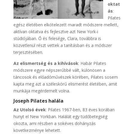
oktat
ás
:
Pilates
egész életében elkötelezett maradt módszere mellett,
aktívan oktatva és fejlesztve azt New York-i
stúdiójában. Ő és felesége, Clara, továbbra is
közvetlenül részt vettek a tanításban és a módszer
terjesztésében.
Az elismertség és a kihívások
: Habár Pilates
módszere egyre népszerűbbé vált, különösen a
táncosok és előadóművészek körében, Pilates sosem
kapta meg azt a széleskörű elismerést életében, amit
munkája megérdemelt volna.
Joseph Pilates halála
Az Utolsó évek
: Pilates 1967-ben, 83 éves korában
hunyt el New Yorkban. Halálát egy tüdőbetegség
okozta, ami részben a sokéves dohányzás
következménye lehetett.