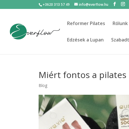
+3620 313 57 49
info@everflow.hu
Reformer Pilates
Rólunk
Edzések a Lupan
Szabadté
Miért fontos a pilates
Blog