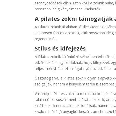
szennyeződések ellen. Ezen kívül a zoknik puha, l
hosszabb ideig kényelmesen viselhetők.
A pilates zokni támogatják 
A Pilates zoknik általában jól illeszkednek a lá
különösen fontos azoknak, akik hosszabb ideig e
regenerációt.
Stílus és kifejezés
A Pilates zoknik különböző színekben érhetők el,
edzőknek és a gyakorlóknak, hogy kifejezzék egyé
teljesítményt és biztonságot nyújt az edzés sorá
Összefoglalva, a Pilates zoknik olyan alapvető 
szolgálják, hanem a kényelem terén is szerepet 
Vásároljon Pilates zoknit a mi oldalunkon, és él
találhatóak csúszásmentes Pilates zoknik, amely
kínált zoknik nemcsak funkcionálisak, hanem diva
kiváló minőségű anyagból készült, ami hosszú táv