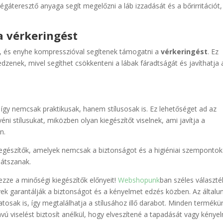
égáteresztő anyaga segít megelőzni a láb izzadását és a bőrirritációt,
a vérkeringést
bra, és enyhe kompresszióval segítenek támogatni a
vérkeringést
. Ez
dzenek, mivel segíthet csökkenteni a lábak fáradtságát és javíthatja 
 így nemcsak praktikusak, hanem stílusosak is. Ez lehetőséget ad az
ni stílusukat, miközben olyan kiegészítőt viselnek, ami javítja a
n.
kiegészítők, amelyek nemcsak a biztonságot és a higiéniai szempontok
játszanak.
vezze a minőségi kiegészítők előnyeit!
Webshopunk
ban széles választ
ek garantálják a biztonságot és a kényelmet edzés közben. Az általu
tosak is, így megtalálhatja a stílusához illő darabot. Minden termékü
ú viselést biztosít anélkül, hogy elveszítené a tapadását vagy kénye