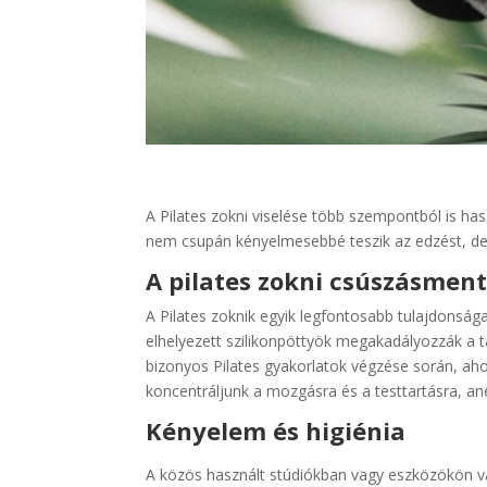
A Pilates zokni viselése több szempontból is hasz
nem csupán kényelmesebbé teszik az edzést, de 
A pilates zokni csúszásment
A Pilates zoknik egyik legfontosabb tulajdonság
elhelyezett szilikonpöttyök megakadályozzák a 
bizonyos Pilates gyakorlatok végzése során, aho
koncentráljunk a mozgásra és a testtartásra, ané
Kényelem és higiénia
A közös használt stúdiókban vagy eszközökön va