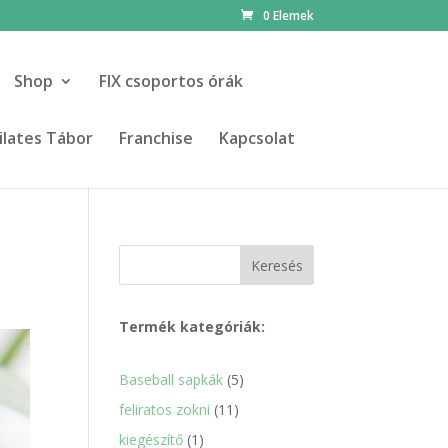
0 Elemek
Shop
FIX csoportos órák
ilates Tábor
Franchise
Kapcsolat
Keresés
Termék kategóriák:
5
Baseball sapkák
5
termék
11
feliratos zokni
11
termék
1
kiegészítő
1