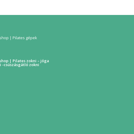
hop | Pilates gépek
hop | Pilates zokni – jóga
i -csúszásgátló zokni