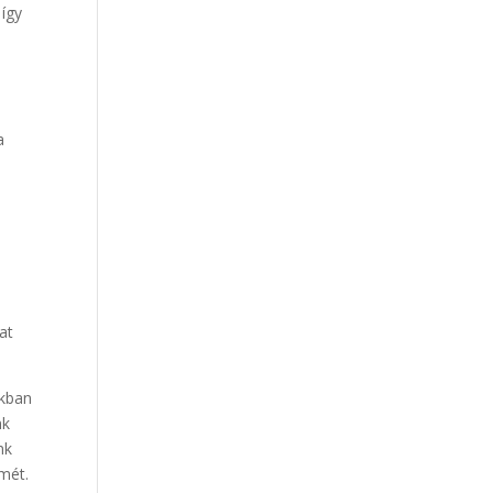
 így
a
at
ékban
nk
nk
lmét.