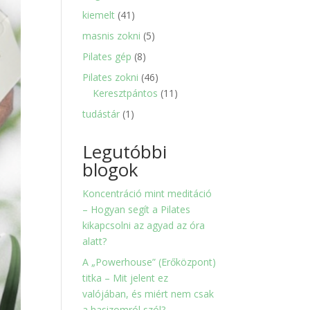
termék
41
kiemelt
41
termék
5
masnis zokni
5
termék
8
Pilates gép
8
termék
46
Pilates zokni
46
termék
11
Keresztpántos
11
termék
1
tudástár
1
termék
Legutóbbi
blogok
Koncentráció mint meditáció
– Hogyan segít a Pilates
kikapcsolni az agyad az óra
alatt?
A „Powerhouse” (Erőközpont)
titka – Mit jelent ez
valójában, és miért nem csak
a hasizomról szól?