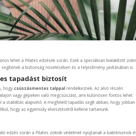
nos lehet a Pilates edzések során. Ezek a speciálisan kialakított zokn
segítenek a biztonság növelésében és a teljesítmény javításában is.
es tapadást biztosít
a, hogy
csúszásmentes talppal
rendelkeznek. Az alsó részén
talajon vagy gépeken való megcsúszást, ami különösen fontos lehet
l a stabilitás alapvető. A megfelelő tapadás segít abban, hogy jobban
lkül, hogy az egyensúly elvesztésétől kellene tartanunk.
ló edzés során a Pilates zoknik védelmet nyújtanak a baktériumok é