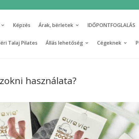
Képzés
Árak, bérletek
IDŐPONTFOGLALÁS
ri Talaj Pilates
Állás lehetőség
Cégeknek
P
 zokni használata?