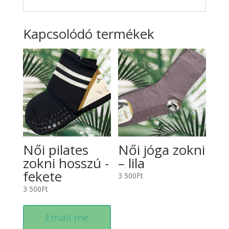
Kapcsolódó termékek
Női pilates
Női jóga zokni
zokni hosszú -
– lila
fekete
3 500
Ft
3 500
Ft
Email me