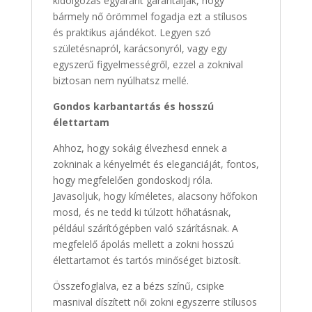
kidolgozás egyaránt garantálják, hogy
bármely nő örömmel fogadja ezt a stílusos
és praktikus ajándékot. Legyen szó
születésnapról, karácsonyról, vagy egy
egyszerű figyelmességről, ezzel a zoknival
biztosan nem nyúlhatsz mellé.
Gondos karbantartás és hosszú
élettartam
Ahhoz, hogy sokáig élvezhesd ennek a
zokninak a kényelmét és eleganciáját, fontos,
hogy megfelelően gondoskodj róla.
Javasoljuk, hogy kíméletes, alacsony hőfokon
mosd, és ne tedd ki túlzott hőhatásnak,
például szárítógépben való szárításnak. A
megfelelő ápolás mellett a zokni hosszú
élettartamot és tartós minőséget biztosít.
Összefoglalva, ez a bézs színű, csipke
masnival díszített női zokni egyszerre stílusos