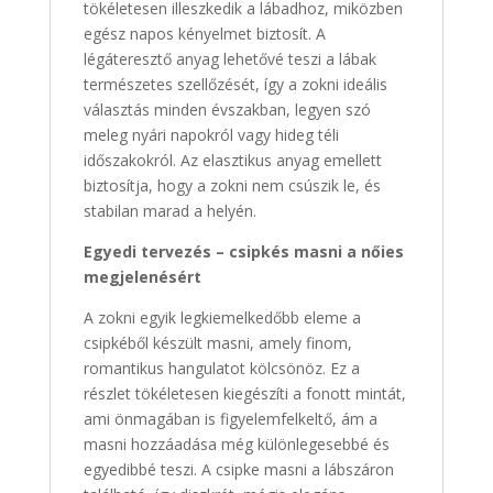
tökéletesen illeszkedik a lábadhoz, miközben
egész napos kényelmet biztosít. A
légáteresztő anyag lehetővé teszi a lábak
természetes szellőzését, így a zokni ideális
választás minden évszakban, legyen szó
meleg nyári napokról vagy hideg téli
időszakokról. Az elasztikus anyag emellett
biztosítja, hogy a zokni nem csúszik le, és
stabilan marad a helyén.
Egyedi tervezés – csipkés masni a nőies
megjelenésért
A zokni egyik legkiemelkedőbb eleme a
csipkéből készült masni, amely finom,
romantikus hangulatot kölcsönöz. Ez a
részlet tökéletesen kiegészíti a fonott mintát,
ami önmagában is figyelemfelkeltő, ám a
masni hozzáadása még különlegesebbé és
egyedibbé teszi. A csipke masni a lábszáron