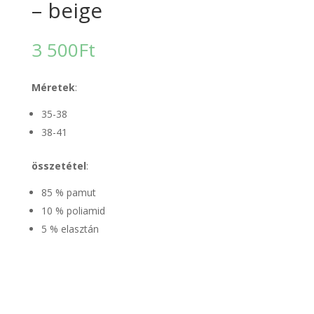
– beige
3 500
Ft
Méretek
:
35-38
38-41
összetétel
:
85 % pamut
10 % poliamid
5 % elasztán