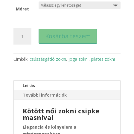
Méret
Női
Kosárba teszem
masnis
zokni
hosszú
-
Címkék:
csúszásgátló zokni
,
joga zokni
,
pilates zokni
beige
mennyiség
Leírás
További információk
Kötött női zokni csipke
masnival
Elegancia és kényelem a
mindennapokban