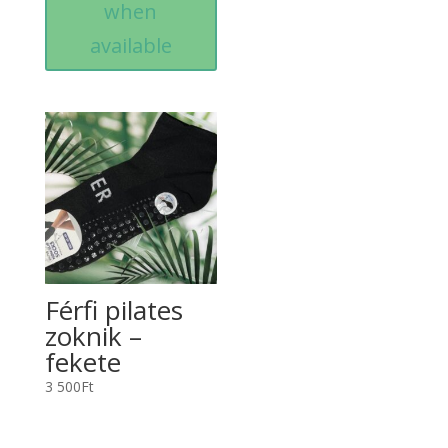
when
available
Férfi pilates
zoknik –
fekete
3 500
Ft