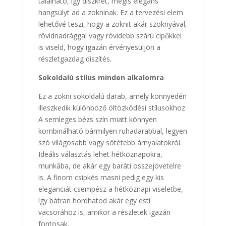
található, így diszkrét, mégis elegáns
hangsúlyt ad a zokninak. Ez a tervezési elem
lehetővé teszi, hogy a zoknit akár szoknyával,
rövidnadrággal vagy rövidebb szárú cipőkkel
is viseld, hogy igazán érvényesüljön a
részletgazdag díszítés.
Sokoldalú stílus minden alkalomra
Ez a zokni sokoldalú darab, amely könnyedén
illeszkedik különböző öltözködési stílusokhoz.
A semleges bézs szín miatt könnyen
kombinálható bármilyen ruhadarabbal, legyen
szó világosabb vagy sötétebb árnyalatokról.
Ideális választás lehet hétköznapokra,
munkába, de akár egy baráti összejövetelre
is. A finom csipkés masni pedig egy kis
eleganciát csempész a hétköznapi viseletbe,
így bátran hordhatod akár egy esti
vacsorához is, amikor a részletek igazán
fontosak.