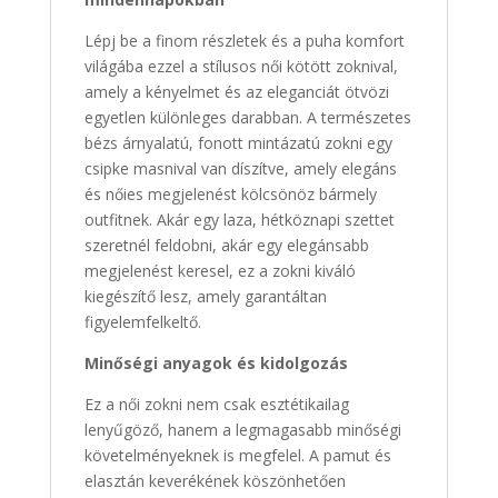
Lépj be a finom részletek és a puha komfort
világába ezzel a stílusos női kötött zoknival,
amely a kényelmet és az eleganciát ötvözi
egyetlen különleges darabban. A természetes
bézs árnyalatú, fonott mintázatú zokni egy
csipke masnival van díszítve, amely elegáns
és nőies megjelenést kölcsönöz bármely
outfitnek. Akár egy laza, hétköznapi szettet
szeretnél feldobni, akár egy elegánsabb
megjelenést keresel, ez a zokni kiváló
kiegészítő lesz, amely garantáltan
figyelemfelkeltő.
Minőségi anyagok és kidolgozás
Ez a női zokni nem csak esztétikailag
lenyűgöző, hanem a legmagasabb minőségi
követelményeknek is megfelel. A pamut és
elasztán keverékének köszönhetően