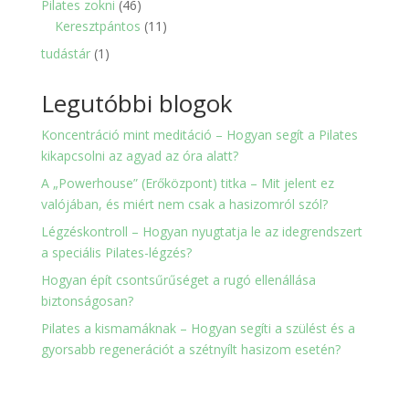
46
Pilates zokni
46
termék
11
Keresztpántos
11
termék
1
tudástár
1
termék
Legutóbbi blogok
Koncentráció mint meditáció – Hogyan segít a Pilates
kikapcsolni az agyad az óra alatt?
A „Powerhouse” (Erőközpont) titka – Mit jelent ez
valójában, és miért nem csak a hasizomról szól?
Légzéskontroll – Hogyan nyugtatja le az idegrendszert
a speciális Pilates-légzés?
Hogyan épít csontsűrűséget a rugó ellenállása
biztonságosan?
Pilates a kismamáknak – Hogyan segíti a szülést és a
gyorsabb regenerációt a szétnyílt hasizom esetén?