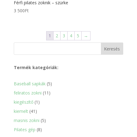
Férfi pilates zoknik – szürke
3 500
Ft
1
2
3
4
5
→
Keresés
Termék kategóriák:
5
Baseball sapkák
5
termék
11
feliratos zokni
11
termék
1
kiegészítő
1
termék
41
kiemelt
41
termék
5
masnis zokni
5
termék
8
Pilates gép
8
termék