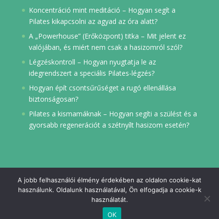
Koncentráció mint meditáció – Hogyan segít a
Pilates kikapcsolni az agyad az óra alatt?
A „Powerhouse” (Erőközpont) titka – Mit jelent ez
valójában, és miért nem csak a hasizomról szól?
Légzéskontroll – Hogyan nyugtatja le az
idegrendszert a speciális Pilates-légzés?
Hogyan épít csontsűrűséget a rugó ellenállása
biztonságosan?
Pilates a kismamáknak – Hogyan segíti a szülést és a
gyorsabb regenerációt a szétnyílt hasizom esetén?
A jobb felhasználói élmény érdekében az oldalon cookie-kat
használunk. Oldalunk használatával, Ön elfogadja a cookie-k
használatát.
Everflow. Minden jog fenntartva. | Reformer Pilates
OK
Budapest