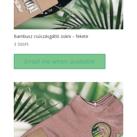
Bambusz csúszásgátló zokni – fekete
3 500
Ft
Email me when available