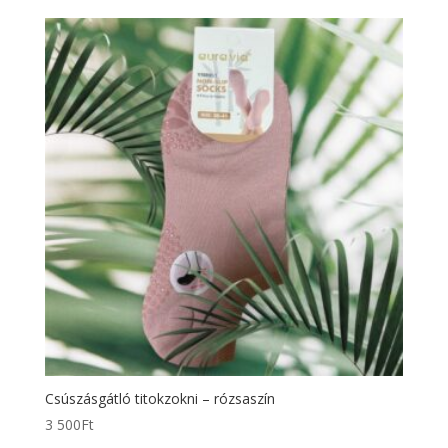
Csúszásgátló titokzokni – rózsaszín
3 500
Ft