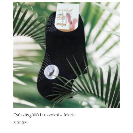
Csúszásgátló titokzokni – fekete
3 500
Ft