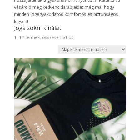
vásárold meg kedvenc darabjaidat még ma, hogy
minden jógagyakorlatod komfortos és biztonságos
legyen!
Joga zokni kínálat:
1–12 termék, összesen 51 db