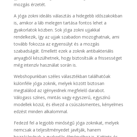
mozgás érzetét.
A jóga zokni ideális választás a hidegebb időszakokban
is, amikor a láb melegen tartása fontos lehet a
gyakorlatok közben. Sok jóga zokni ujjakkal
rendelkezik, így az ujjak szabadon mozoghatnak, ami
tovább fokozza az egyensúlyt és a mozgás
szabadságát. Emellett ezek a zoknik antibakteriális
anyagból készülhetnek, hogy biztosítsák a frissességet
még intenzív használat során is.
Webshopunkban széles választékban találhatóak
különféle jóga zoknik, melyek között biztosan
megtalálod az igényeidnek megfelelő darabot.
Válogass színes, mintás vagy egyszerű, egyszínű
modellek közül, és élvezd a csúszásmentes, kényelmes
edzést minden alkalommal.
Fedezd fel a legjobb minőségű jóga zoknikat, melyek
nemcsak a teljesítményedet javítják, hanem
hozzájárulnak a gyakorlás élményéhez is. Kattints és