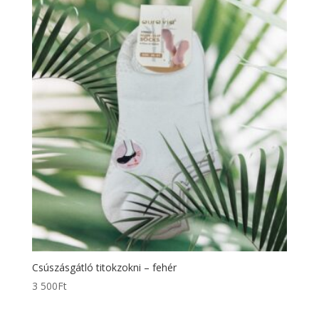
Csúszásgátló titokzokni – fehér
3 500
Ft