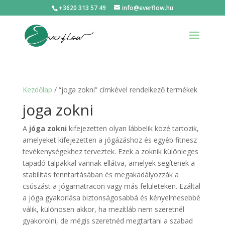
+3620 313 57 49
info@everflow.hu
Kezdőlap
/ “joga zokni” címkével rendelkező termékek
joga zokni
A
jóga zokni
kifejezetten olyan lábbelik közé tartozik,
amelyeket kifejezetten a jógázáshoz és egyéb fitnesz
tevékenységekhez terveztek. Ezek a zoknik különleges
tapadó talpakkal vannak ellátva, amelyek segítenek a
stabilitás fenntartásában és megakadályozzák a
csúszást a jógamatracon vagy más felületeken. Ezáltal
a jóga gyakorlása biztonságosabbá és kényelmesebbé
válik, különösen akkor, ha mezítláb nem szeretnél
gyakorolni, de mégis szeretnéd megtartani a szabad