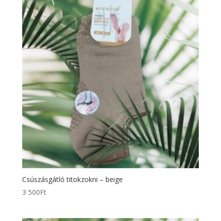
Csúszásgátló titokzokni – beige
3 500
Ft