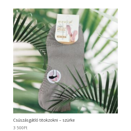
Csúszásgátló titokzokni – szürke
3 500
Ft