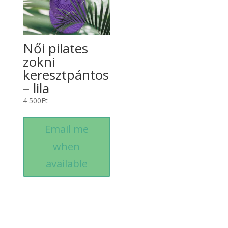
Női pilates
zokni
keresztpántos
– lila
4 500
Ft
Email me
when
available