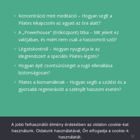
Koncentráció mint meditáció – Hogyan segít a
Pilates kikapcsolni az agyad az óra alatt?
A „Powerhouse” (Erőközpont) titka – Mit jelent ez
valójában, és miért nem csak a hasizomról szól?
Légzéskontroll – Hogyan nyugtatja le az
idegrendszert a speciális Pilates-légzés?
Hogyan épít csontsűrűséget a rugó ellenállása
biztonságosan?
Pilates a kismamáknak – Hogyan segíti a szülést és a
gyorsabb regenerációt a szétnyílt hasizom esetén?
A jobb felhasználói élmény érdekében az oldalon cookie-kat
használunk. Oldalunk használatával, Ön elfogadja a cookie-k
használatát.