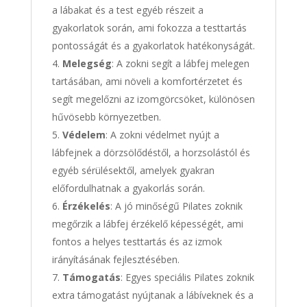
a lábakat és a test egyéb részeit a
gyakorlatok során, ami fokozza a testtartás
pontosságát és a gyakorlatok hatékonyságát.
Melegség
: A zokni segít a lábfej melegen
tartásában, ami növeli a komfortérzetet és
segít megelőzni az izomgörcsöket, különösen
hűvösebb környezetben.
Védelem
: A zokni védelmet nyújt a
lábfejnek a dörzsölődéstől, a horzsolástól és
egyéb sérülésektől, amelyek gyakran
előfordulhatnak a gyakorlás során.
Érzékelés
: A jó minőségű Pilates zoknik
megőrzik a lábfej érzékelő képességét, ami
fontos a helyes testtartás és az izmok
irányításának fejlesztésében.
Támogatás
: Egyes speciális Pilates zoknik
extra támogatást nyújtanak a lábíveknek és a