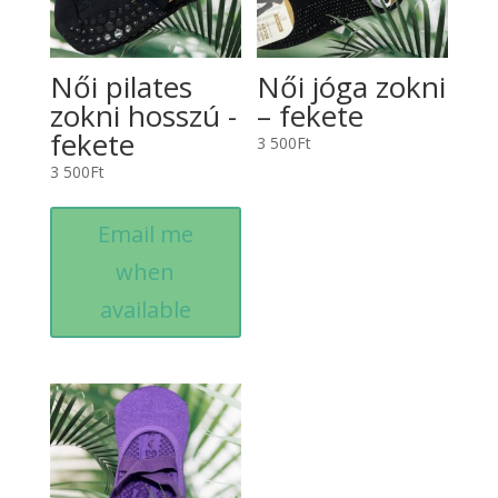
Női pilates
Női jóga zokni
zokni hosszú -
– fekete
fekete
3 500
Ft
3 500
Ft
Email me
when
available