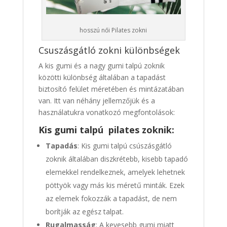
hosszú női Pilates zokni
Csuszásgátló zokni különbségek
A kis gumi és a nagy gumi talpú zoknik
közötti különbség általában a tapadást
biztosító felület méretében és mintázatában
van. Itt van néhány jellemzőjük és a
használatukra vonatkozó megfontolások:
Kis gumi talpú
pilates zoknik
:
Tapadás
: Kis gumi talpú csúszásgátló
zoknik általában diszkrétebb, kisebb tapadó
elemekkel rendelkeznek, amelyek lehetnek
pöttyök vagy más kis méretű minták. Ezek
az elemek fokozzák a tapadást, de nem
borítják az egész talpat.
Rugalmasság
: A kevesebb gumi miatt