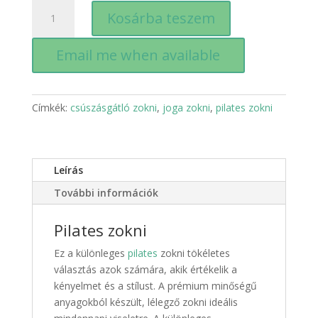
Női
Kosárba teszem
pilates
zokni
Email me when available
hosszú
-
világos
szürke
Címkék:
csúszásgátló zokni
,
joga zokni
,
pilates zokni
mennyiség
Leírás
További információk
Pilates zokni
Ez a különleges
pilates
zokni tökéletes
választás azok számára, akik értékelik a
kényelmet és a stílust. A prémium minőségű
anyagokból készült, lélegző zokni ideális