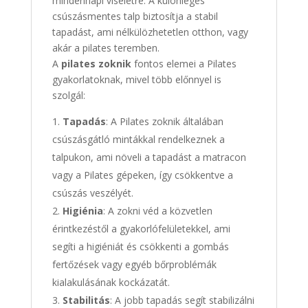
mindennapi viseletre. A különleges
csúszásmentes talp biztosítja a stabil
tapadást, ami nélkülözhetetlen otthon, vagy
akár a pilates teremben.
A
pilates zoknik
fontos elemei a Pilates
gyakorlatoknak, mivel több előnnyel is
szolgál:
Tapadás
: A Pilates zoknik általában
csúszásgátló mintákkal rendelkeznek a
talpukon, ami növeli a tapadást a matracon
vagy a Pilates gépeken, így csökkentve a
csúszás veszélyét.
Higiénia
: A zokni véd a közvetlen
érintkezéstől a gyakorlófelületekkel, ami
segíti a higiéniát és csökkenti a gombás
fertőzések vagy egyéb bőrproblémák
kialakulásának kockázatát.
Stabilitás
: A jobb tapadás segít stabilizálni