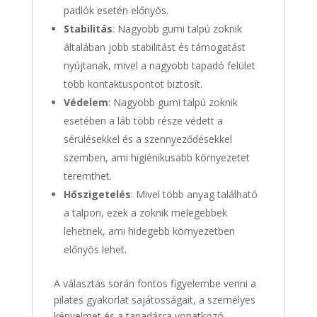
padlók esetén előnyös.
Stabilitás
: Nagyobb gumi talpú zoknik
általában jobb stabilitást és támogatást
nyújtanak, mivel a nagyobb tapadó felület
több kontaktuspontot biztosít.
Védelem
: Nagyobb gumi talpú zoknik
esetében a láb több része védett a
sérülésekkel és a szennyeződésekkel
szemben, ami higiénikusabb környezetet
teremthet.
Hőszigetelés
: Mivel több anyag található
a talpon, ezek a zoknik melegebbek
lehetnek, ami hidegebb környezetben
előnyös lehet.
A választás során fontos figyelembe venni a
pilates gyakorlat sajátosságait, a személyes
kényelmet és a tapadásra vonatkozó