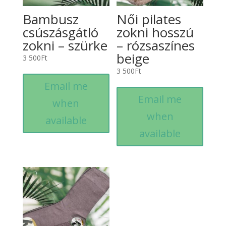
Bambusz
Női pilates
csúszásgátló
zokni hosszú
zokni – szürke
– rózsaszínes
beige
3 500
Ft
3 500
Ft
Email me
Email me
when
when
available
available