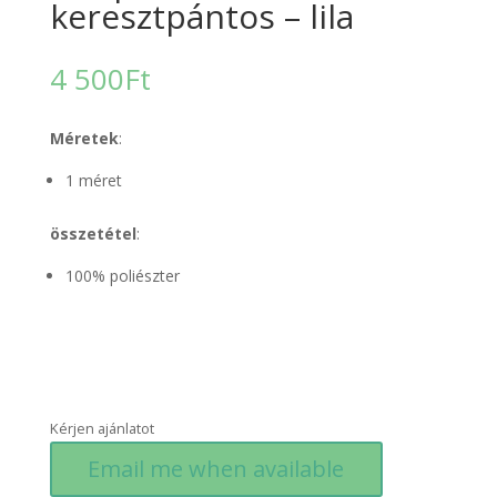
keresztpántos – lila
4 500
Ft
Méretek
:
1 méret
összetétel
:
100% poliészter
Kérjen ajánlatot
Email me when available