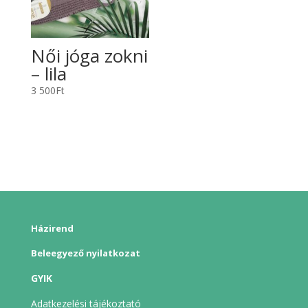
Női jóga zokni
– lila
3 500
Ft
Házirend
Beleegyező nyilatkozat
GYIK
Adatkezelési tájékoztató