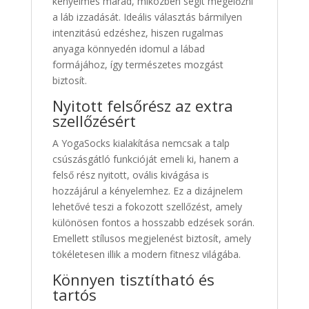
kényelmes marad, miközben segít megelőzni
a láb izzadását. Ideális választás bármilyen
intenzitású edzéshez, hiszen rugalmas
anyaga könnyedén idomul a lábad
formájához, így természetes mozgást
biztosít.
Nyitott felsőrész az extra
szellőzésért
A YogaSocks kialakítása nemcsak a talp
csúszásgátló funkcióját emeli ki, hanem a
felső rész nyitott, ovális kivágása is
hozzájárul a kényelemhez. Ez a dizájnelem
lehetővé teszi a fokozott szellőzést, amely
különösen fontos a hosszabb edzések során.
Emellett stílusos megjelenést biztosít, amely
tökéletesen illik a modern fitnesz világába.
Könnyen tisztítható és
tartós