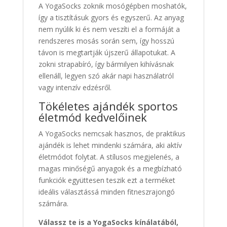
A YogaSocks zoknik mosógépben moshatók,
így a tisztításuk gyors és egyszerű. Az anyag
nem nyúlik ki és nem veszíti el a formáját a
rendszeres mosás során sem, így hosszú
távon is megtartják újszerű állapotukat. A
zokni strapabíró, így bármilyen kihívásnak
ellenáll, legyen szó akár napi használatról
vagy intenzív edzésről.
Tökéletes ajándék sportos
életmód kedvelőinek
A YogaSocks nemcsak hasznos, de praktikus
ajándék is lehet mindenki számára, aki aktív
életmódot folytat. A stílusos megjelenés, a
magas minőségű anyagok és a megbízható
funkciók együttesen teszik ezt a terméket
ideális választássá minden fitneszrajongó
számára.
Válassz te is a YogaSocks kínálatából,