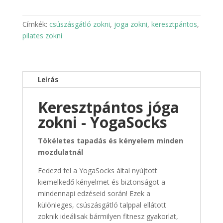
Címkék:
csúszásgátló zokni
,
joga zokni
,
keresztpántos
,
pilates zokni
Leírás
Keresztpántos jóga
zokni - YogaSocks
Tökéletes tapadás és kényelem minden
mozdulatnál
Fedezd fel a YogaSocks által nyújtott
kiemelkedő kényelmet és biztonságot a
mindennapi edzéseid során! Ezek a
különleges, csúszásgátló talppal ellátott
zoknik ideálisak bármilyen fitnesz gyakorlat,