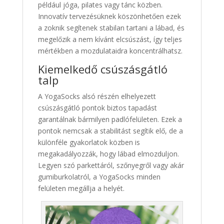
például jóga, pilates vagy tánc közben.
Innovatív tervezésüknek köszönhetően ezek
a zoknik segítenek stabilan tartani a lábad, és
megelőzik a nem kívánt elcsúszást, így teljes
mértékben a mozdulataidra koncentrálhatsz.
Kiemelkedő csúszásgátló
talp
A YogaSocks alsó részén elhelyezett
csúszásgátló pontok biztos tapadást
garantálnak bármilyen padlófelületen. Ezek a
pontok nemcsak a stabilitást segítik elő, de a
különféle gyakorlatok közben is
megakadályozzák, hogy lábad elmozduljon.
Legyen szó parkettáról, szőnyegről vagy akár
gumiburkolatról, a YogaSocks minden
felületen megállja a helyét.