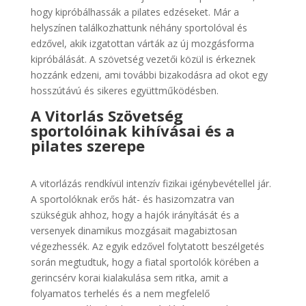
hogy kipróbálhassák a pilates edzéseket. Már a
helyszínen találkozhattunk néhány sportolóval és
edzővel, akik izgatottan várták az új mozgásforma
kipróbálását. A szövetség vezetői közül is érkeznek
hozzánk edzeni, ami további bizakodásra ad okot egy
hosszútávú és sikeres együttműködésben.
A Vitorlás Szövetség
sportolóinak kihívásai és a
pilates szerepe
A vitorlázás rendkívül intenzív fizikai igénybevétellel jár.
A sportolóknak erős hát- és hasizomzatra van
szükségük ahhoz, hogy a hajók irányítását és a
versenyek dinamikus mozgásait magabiztosan
végezhessék. Az egyik edzővel folytatott beszélgetés
során megtudtuk, hogy a fiatal sportolók körében a
gerincsérv korai kialakulása sem ritka, amit a
folyamatos terhelés és a nem megfelelő