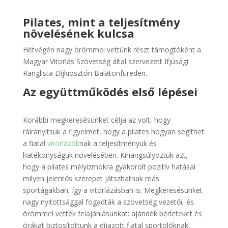
Pilates, mint a teljesítmény
növelésének kulcsa
Hétvégén nagy örömmel vettünk részt támogtóként a
Magyar Vitorlás Szövetség által szervezett Ifjúsági
Ranglista Díjkiosztón Balatonfüreden.
Az együttműködés első lépései
Korábbi megkeresésünket célja az volt, hogy
ráirányítsuk a figyelmet, hogy a pilates hogyan segíthet
a fiatal
vitorlázók
nak a teljesítményük és
hatékonyságuk növelésében. Kihangsúlyoztuk azt,
hogy a pilates mélyizmokra gyakorolt pozitív hatásai
milyen jelentős szerepet játszhatnak más
sportágakban, így a vitorlázásban is. Megkeresésünket
nagy nyitottsággal fogadták a szövetség vezetői, és
örömmel vették felajánlásunkat: ajándék bérleteket és
órákat biztosítottunk a díjazott fiatal sportolóknak,