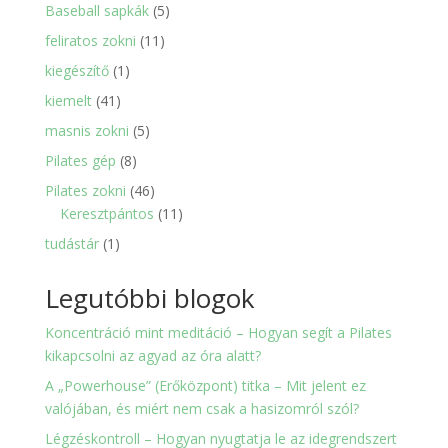
5
Baseball sapkák
5
termék
11
feliratos zokni
11
termék
1
kiegészítő
1
termék
41
kiemelt
41
termék
5
masnis zokni
5
termék
8
Pilates gép
8
termék
46
Pilates zokni
46
termék
11
Keresztpántos
11
termék
1
tudástár
1
termék
Legutóbbi blogok
Koncentráció mint meditáció – Hogyan segít a Pilates
kikapcsolni az agyad az óra alatt?
A „Powerhouse” (Erőközpont) titka – Mit jelent ez
valójában, és miért nem csak a hasizomról szól?
Légzéskontroll – Hogyan nyugtatja le az idegrendszert