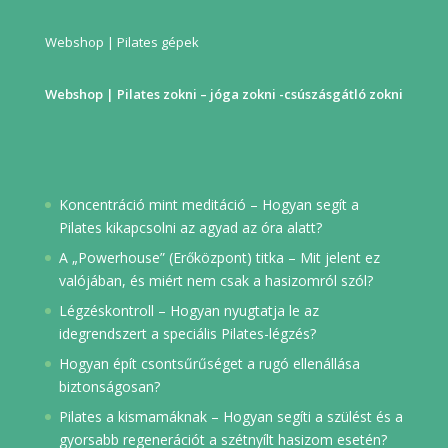
Webshop | Pilates gépek
Webshop | Pilates zokni – jóga zokni -csúszásgátló zokni
Koncentráció mint meditáció – Hogyan segít a
Pilates kikapcsolni az agyad az óra alatt?
A „Powerhouse” (Erőközpont) titka – Mit jelent ez
valójában, és miért nem csak a hasizomról szól?
Légzéskontroll – Hogyan nyugtatja le az
idegrendszert a speciális Pilates-légzés?
Hogyan épít csontsűrűséget a rugó ellenállása
biztonságosan?
Pilates a kismamáknak – Hogyan segíti a szülést és a
gyorsabb regenerációt a szétnyílt hasizom esetén?