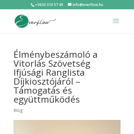
+3620 313 57 49
info@everflow.hu
Élménybeszámoló a
Vitorlás Szövetség
Ifjúsági Ranglista
Díjkiosztójáról –
Támogatás és
együttműködés
Blog