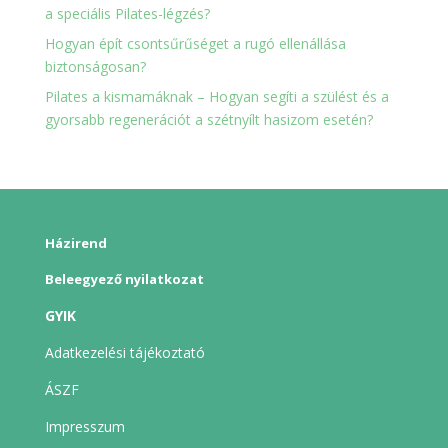
a speciális Pilates-légzés?
Hogyan épít csontsűrűséget a rugó ellenállása
biztonságosan?
Pilates a kismamáknak – Hogyan segíti a szülést és a
gyorsabb regenerációt a szétnyílt hasizom esetén?
Házirend
Beleegyező nyilatkozat
GYIK
Adatkezelési tájékoztató
ÁSZF
Impresszum