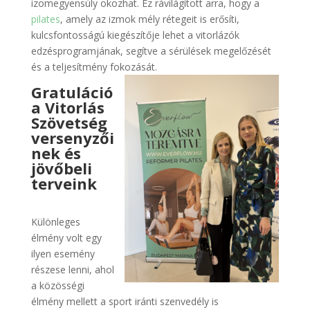
izomegyensúly okozhat. Ez rávilágított arra, hogy a
pilates
, amely az izmok mély rétegeit is erősíti,
kulcsfontosságú kiegészítője lehet a vitorlázók
edzésprogramjának, segítve a sérülések megelőzését
és a teljesítmény fokozását.
Gratuláció
a Vitorlás
Szövetség
versenyzői
nek és
jövőbeli
terveink
Különleges
élmény volt egy
ilyen esemény
részese lenni, ahol
a közösségi
élmény mellett a sport iránti szenvedély is