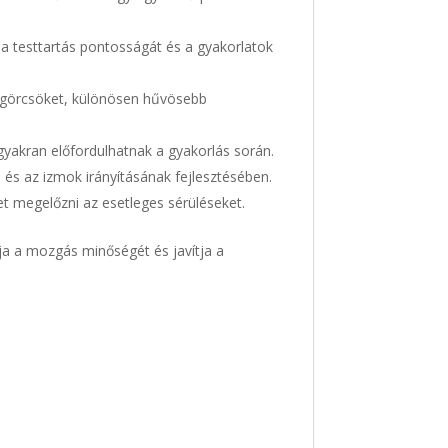
a a testtartás pontosságát és a gyakorlatok
zomgörcsöket, különösen hűvösebb
 gyakran előfordulhatnak a gyakorlás során.
s és az izmok irányításának fejlesztésében.
et megelőzni az esetleges sérüléseket.
ja a mozgás minőségét és javítja a