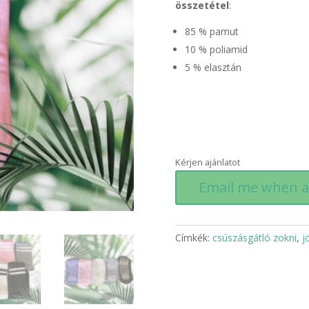
összetétel
:
85 % pamut
10 % poliamid
5 % elasztán
Kérjen ajánlatot
Email me when a
Címkék:
csúszásgátló zokni
,
j