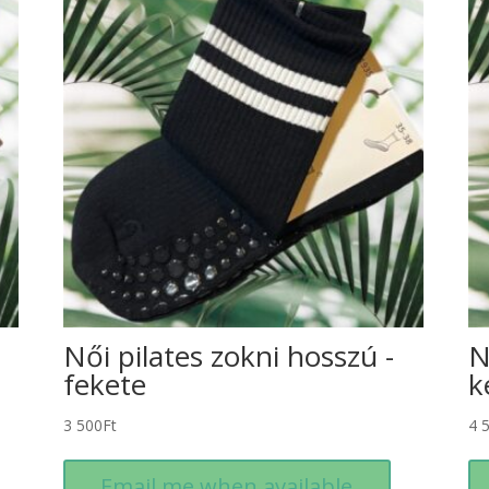
Női pilates zokni hosszú -
N
fekete
k
3 500
Ft
4 
Email me when available