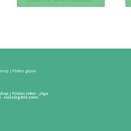
hop | Pilates gépek
hop | Pilates zokni – jóga
i -csúszásgátló zokni