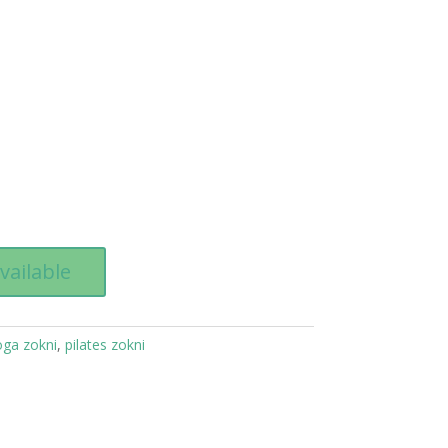
vailable
oga zokni
,
pilates zokni