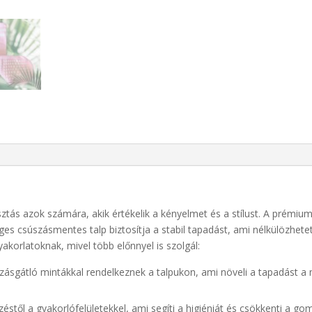
sztás azok számára, akik értékelik a kényelmet és a stílust. A prémi
eges csúszásmentes talp biztosítja a stabil tapadást, ami nélkülözhete
akorlatoknak, mivel több előnnyel is szolgál:
úszásgátló mintákkal rendelkeznek a talpukon, ami növeli a tapadást a
ezéstől a gyakorlófelületekkel, ami segíti a higiéniát és csökkenti a