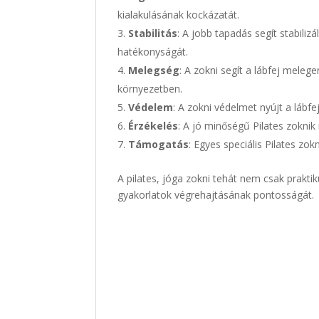
kialakulásának kockázatát.
Stabilitás
: A jobb tapadás segít stabiliz
hatékonyságát.
Melegség
: A zokni segít a lábfej mele
környezetben.
Védelem
: A zokni védelmet nyújt a lábf
Érzékelés
: A jó minőségű Pilates zoknik
Támogatás
: Egyes speciális Pilates zo
A pilates, jóga zokni tehát nem csak prakt
gyakorlatok végrehajtásának pontosságát.