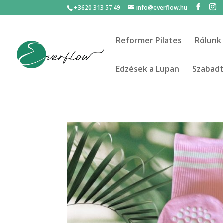
+3620 313 57 49
info@everflow.hu
Reformer Pilates
Rólunk
Edzések a Lupan
Szabadté