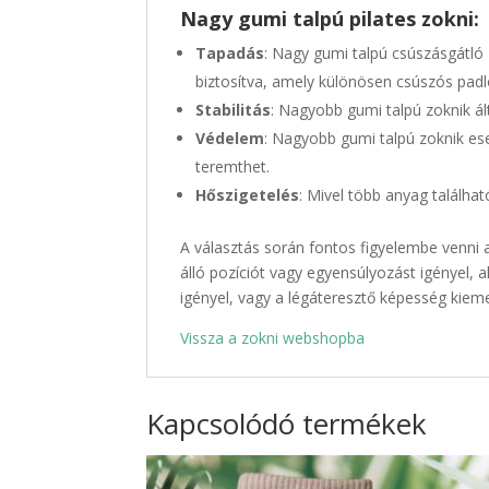
Nagy gumi talpú pilates zokni:
Tapadás
: Nagy gumi talpú csúszásgátló z
biztosítva, amely különösen csúszós padl
Stabilitás
: Nagyobb gumi talpú zoknik ál
Védelem
: Nagyobb gumi talpú zoknik es
teremthet.
Hőszigetelés
: Mivel több anyag találha
A választás során fontos figyelembe venni 
álló pozíciót vagy egyensúlyozást igényel,
igényel, vagy a légáteresztő képesség kieme
Vissza a zokni webshopba
Kapcsolódó termékek