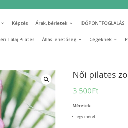
Képzés
Árak, bérletek
IDŐPONTFOGLALÁS
ri Talaj Pilates
Állás lehetőség
Cégeknek
P
Női pilates zo
3 500
Ft
Méretek
:
egy méret