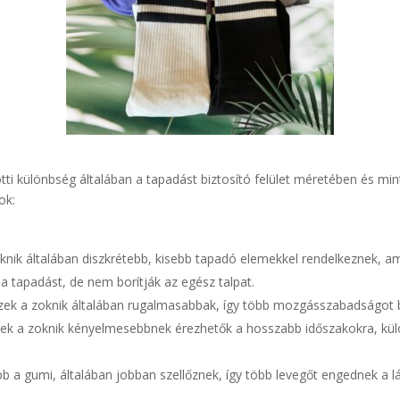
tti különbség általában a tapadást biztosító felület méretében és min
ok:
oknik általában diszkrétebb, kisebb tapadó elemekkel rendelkeznek, a
 tapadást, de nem borítják az egész talpat.
zek a zoknik általában rugalmasabbak, így több mozgásszabadságot b
 ezek a zoknik kényelmesebbnek érezhetők a hosszabb időszakokra, k
bb a gumi, általában jobban szellőznek, így több levegőt engednek a l