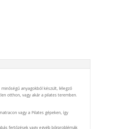
um minőségű anyagokból készült, lélegző
tlen otthon, vagy akár a pilates teremben.
 matracon vagy a Pilates gépeken, így
 gombás fertőzések vagy egyéb bőrproblémák