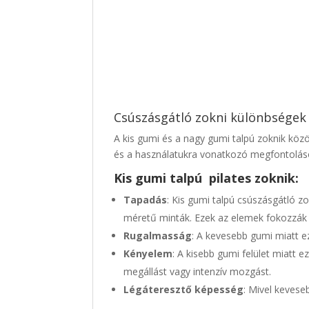
Csúszásgátló zokni különbségek
A kis gumi és a nagy gumi talpú zoknik közö
és a használatukra vonatkozó megfontolás
Kis gumi talpú
pilates zoknik
:
Tapadás
: Kis gumi talpú csúszásgátló z
méretű minták. Ezek az elemek fokozzák a
Rugalmasság
: A kevesebb gumi miatt e
Kényelem
: A kisebb gumi felület miatt
megállást vagy intenzív mozgást.
Légáteresztő képesség
: Mivel kevese