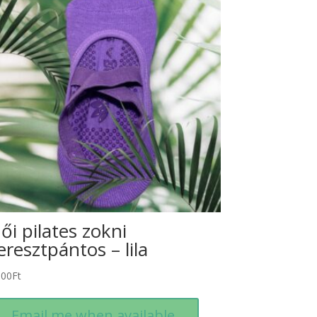
ői pilates zokni
eresztpántos – lila
500
Ft
Email me when available