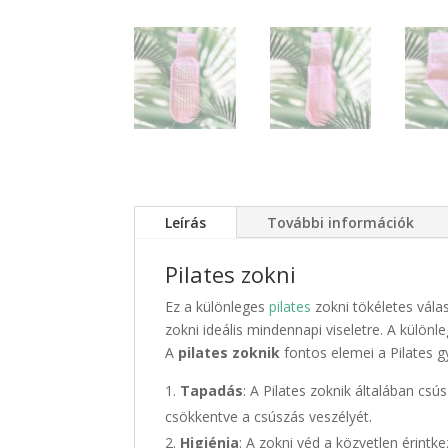
Leírás
További információk
Pilates zokni
Ez a különleges
pilates
zokni tökéletes vála
zokni ideális mindennapi viseletre. A különl
A
pilates zoknik
fontos elemei a Pilates gy
Tapadás
: A Pilates zoknik általában cs
csökkentve a csúszás veszélyét.
Higiénia
: A zokni véd a közvetlen érintk