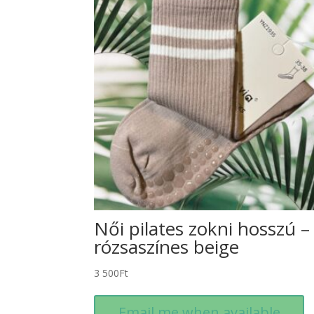
Női pilates zokni hosszú –
rózsaszínes beige
3 500
Ft
Email me when available