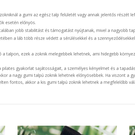
okniknál a gumi az egész talp felületét vagy annak jelentős részét le
ók esetén előnyös.
talában jobb stabilitást és támogatást nyújtanak, mivel a nagyobb tap
etében a láb több része védett a sérülésekkel és a szennyeződésekke
tó a talpon, ezek a zoknik melegebbek lehetnek, ami hidegebb környez
a pilates gyakorlat sajátosságait, a személyes kényelmet és a tapadá
 akkor a nagy gumi talpú zoknik lehetnek előnyösebbek. Ha viszont a
lten fontos, akkor a kis gumi talpú zoknik lehetnek a megfelelőbb vál