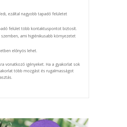
fedi, ezáltal nagyobb tapadó felületet
adó felület több kontaktuspontot biztosít.
l szemben, ami higiénikusabb környezetet
etben előnyös lehet.
sra vonatkozó igényeket. Ha a gyakorlat sok
 gyakorlat több mozgást és rugalmasságot
asztás.