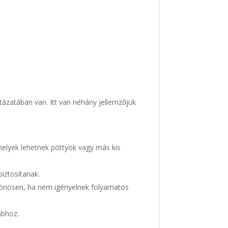
tázatában van. Itt van néhány jellemzőjük
melyek lehetnek pöttyök vagy más kis
iztosítanak.
ülönösen, ha nem igényelnek folyamatos
ábhoz.