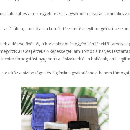
álni a lábakat és a test egyéb részeit a gyakorlatok során, ami fokozz
gen tartásában, ami növeli a komfortérzetet és segít megelőzni az i
ejnek a dörzsölődéstől, a horzsolástól és egyéb sérülésektől, amelyek
 megőrzik a lábfej érzékelő képességét, ami fontos a helyes testtartá
knik extra támogatást nyújtanak a lábíveknek és a bokának, ami segíth
ikus eszköz a biztonságos és higiénikus gyakorláshoz, hanem támogat