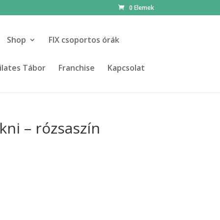
0 Elemek
Shop
FIX csoportos órák
ilates Tábor
Franchise
Kapcsolat
kni – rózsaszín