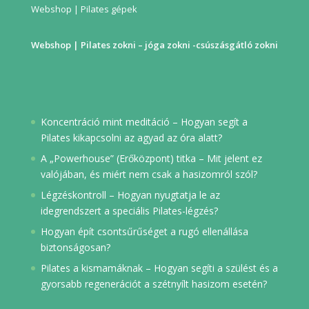
Webshop | Pilates gépek
Webshop | Pilates zokni – jóga zokni -csúszásgátló zokni
Koncentráció mint meditáció – Hogyan segít a
Pilates kikapcsolni az agyad az óra alatt?
A „Powerhouse” (Erőközpont) titka – Mit jelent ez
valójában, és miért nem csak a hasizomról szól?
Légzéskontroll – Hogyan nyugtatja le az
idegrendszert a speciális Pilates-légzés?
Hogyan épít csontsűrűséget a rugó ellenállása
biztonságosan?
Pilates a kismamáknak – Hogyan segíti a szülést és a
gyorsabb regenerációt a szétnyílt hasizom esetén?