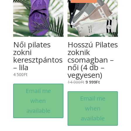
Női pilates
Hosszú Pilates
zokni
zoknik
keresztpántos
csomagban –
– lila
női (4 db –
vegyesen)
4 500
Ft
Original
Current
14 000
Ft
9 999
Ft
price
price
Email me
was:
is:
Email me
when
14
9
when
000Ft.
999Ft.
available
available