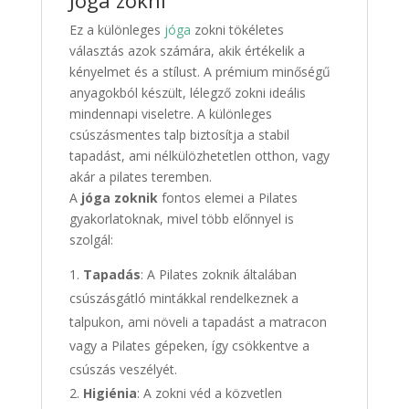
Jóga zokni
Ez a különleges
jóga
zokni tökéletes
választás azok számára, akik értékelik a
kényelmet és a stílust. A prémium minőségű
anyagokból készült, lélegző zokni ideális
mindennapi viseletre. A különleges
csúszásmentes talp biztosítja a stabil
tapadást, ami nélkülözhetetlen otthon, vagy
akár a pilates teremben.
A
jóga zoknik
fontos elemei a Pilates
gyakorlatoknak, mivel több előnnyel is
szolgál:
Tapadás
: A Pilates zoknik általában
csúszásgátló mintákkal rendelkeznek a
talpukon, ami növeli a tapadást a matracon
vagy a Pilates gépeken, így csökkentve a
csúszás veszélyét.
Higiénia
: A zokni véd a közvetlen