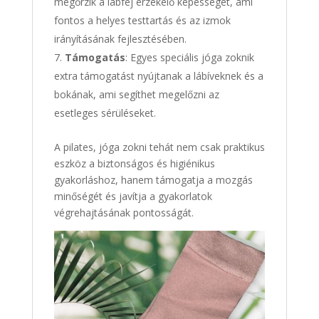
megőrzik a lábfej érzékelő képességét, ami
fontos a helyes testtartás és az izmok
irányításának fejlesztésében.
Támogatás
: Egyes speciális jóga zoknik
extra támogatást nyújtanak a lábíveknek és a
bokának, ami segíthet megelőzni az
esetleges sérüléseket.
A pilates, jóga zokni tehát nem csak praktikus
eszköz a biztonságos és higiénikus
gyakorláshoz, hanem támogatja a mozgás
minőségét és javítja a gyakorlatok
végrehajtásának pontosságát.