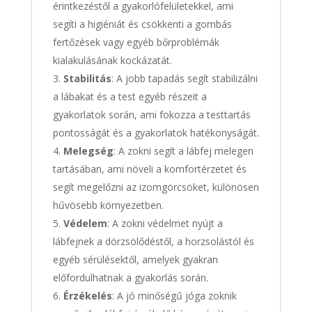
érintkezéstől a gyakorlófelületekkel, ami
segíti a higiéniát és csökkenti a gombás
fertőzések vagy egyéb bőrproblémák
kialakulásának kockázatát.
Stabilitás
: A jobb tapadás segít stabilizálni
a lábakat és a test egyéb részeit a
gyakorlatok során, ami fokozza a testtartás
pontosságát és a gyakorlatok hatékonyságát.
Melegség
: A zokni segít a lábfej melegen
tartásában, ami növeli a komfortérzetet és
segít megelőzni az izomgörcsöket, különösen
hűvösebb környezetben.
Védelem
: A zokni védelmet nyújt a
lábfejnek a dörzsölődéstől, a horzsolástól és
egyéb sérülésektől, amelyek gyakran
előfordulhatnak a gyakorlás során.
Érzékelés
: A jó minőségű jóga zoknik