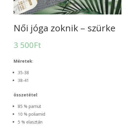
Női jóga zoknik – szürke
3 500
Ft
Méretek
:
35-38
38-41
összetétel
:
85 % pamut
10 % poliamid
5 % elasztán