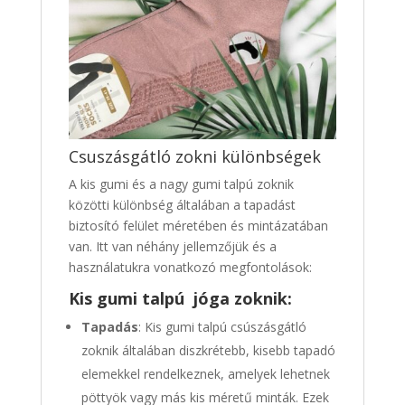
Csuszásgátló zokni különbségek
A kis gumi és a nagy gumi talpú zoknik
közötti különbség általában a tapadást
biztosító felület méretében és mintázatában
van. Itt van néhány jellemzőjük és a
használatukra vonatkozó megfontolások:
Kis gumi talpú
jóga zoknik
:
Tapadás
: Kis gumi talpú csúszásgátló
zoknik általában diszkrétebb, kisebb tapadó
elemekkel rendelkeznek, amelyek lehetnek
pöttyök vagy más kis méretű minták. Ezek