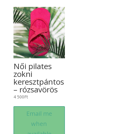
Női pilates
zokni
keresztpántos
– rózsavörös
4 500
Ft
Email me
when
available