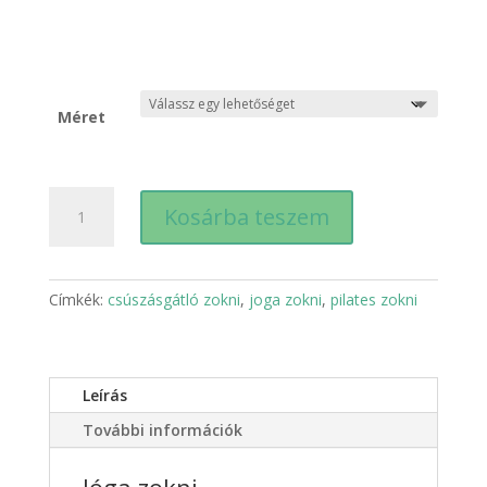
Méret
Női
Kosárba teszem
jóga
zoknik
-
szürke
Címkék:
csúszásgátló zokni
,
joga zokni
,
pilates zokni
mennyiség
Leírás
További információk