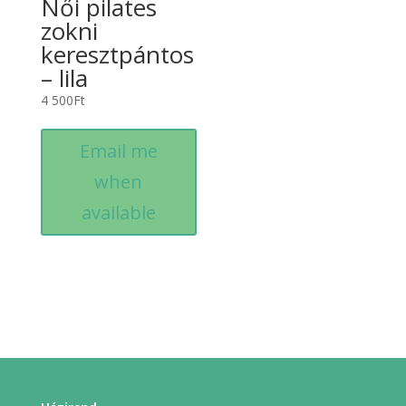
Női pilates
zokni
keresztpántos
– lila
4 500
Ft
Email me
when
available