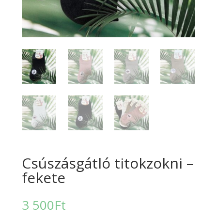
Csúszásgátló titokzokni –
fekete
3 500
Ft