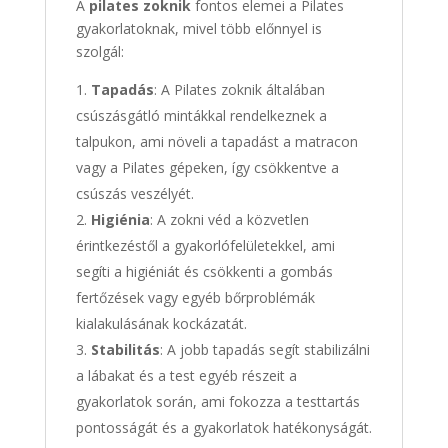
A
pilates zoknik
fontos elemei a Pilates
gyakorlatoknak, mivel több előnnyel is
szolgál:
Tapadás
: A Pilates zoknik általában
csúszásgátló mintákkal rendelkeznek a
talpukon, ami növeli a tapadást a matracon
vagy a Pilates gépeken, így csökkentve a
csúszás veszélyét.
Higiénia
: A zokni véd a közvetlen
érintkezéstől a gyakorlófelületekkel, ami
segíti a higiéniát és csökkenti a gombás
fertőzések vagy egyéb bőrproblémák
kialakulásának kockázatát.
Stabilitás
: A jobb tapadás segít stabilizálni
a lábakat és a test egyéb részeit a
gyakorlatok során, ami fokozza a testtartás
pontosságát és a gyakorlatok hatékonyságát.