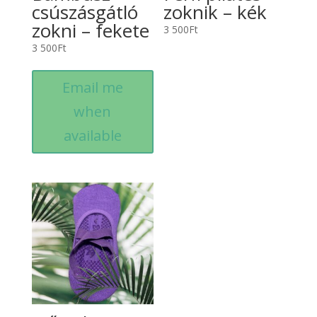
csúszásgátló
zoknik – kék
zokni – fekete
3 500
Ft
3 500
Ft
Email me
when
available