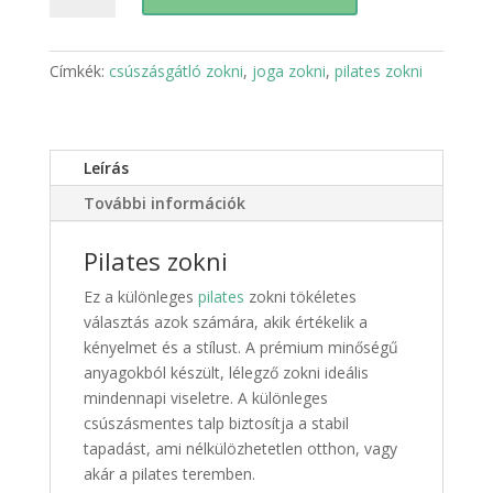
-
fekete
mennyiség
Címkék:
csúszásgátló zokni
,
joga zokni
,
pilates zokni
Leírás
További információk
Pilates zokni
Ez a különleges
pilates
zokni tökéletes
választás azok számára, akik értékelik a
kényelmet és a stílust. A prémium minőségű
anyagokból készült, lélegző zokni ideális
mindennapi viseletre. A különleges
csúszásmentes talp biztosítja a stabil
tapadást, ami nélkülözhetetlen otthon, vagy
akár a pilates teremben.