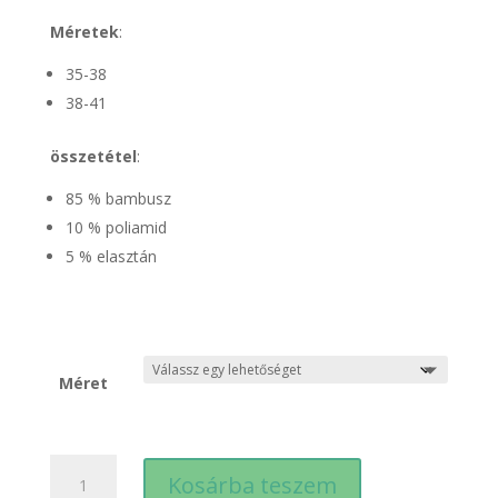
Méretek
:
35-38
38-41
összetétel
:
85 % bambusz
10 % poliamid
5 % elasztán
Méret
Csúszásgátló
Kosárba teszem
titokzokni