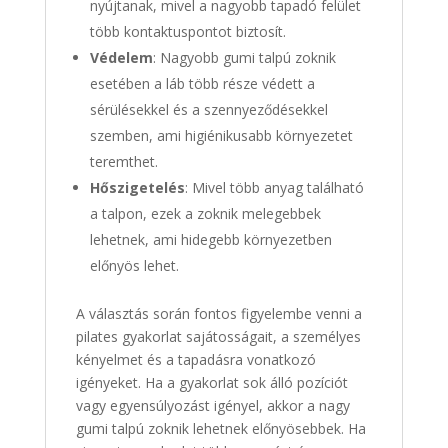
nyújtanak, mivel a nagyobb tapadó felület
több kontaktuspontot biztosít.
Védelem
: Nagyobb gumi talpú zoknik
esetében a láb több része védett a
sérülésekkel és a szennyeződésekkel
szemben, ami higiénikusabb környezetet
teremthet.
Hőszigetelés
: Mivel több anyag található
a talpon, ezek a zoknik melegebbek
lehetnek, ami hidegebb környezetben
előnyös lehet.
A választás során fontos figyelembe venni a
pilates gyakorlat sajátosságait, a személyes
kényelmet és a tapadásra vonatkozó
igényeket. Ha a gyakorlat sok álló pozíciót
vagy egyensúlyozást igényel, akkor a nagy
gumi talpú zoknik lehetnek előnyösebbek. Ha