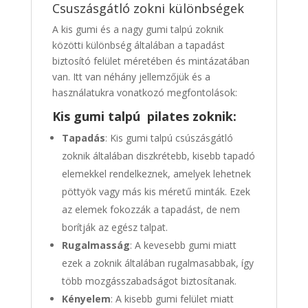
Csuszásgátló zokni különbségek
A kis gumi és a nagy gumi talpú zoknik
közötti különbség általában a tapadást
biztosító felület méretében és mintázatában
van. Itt van néhány jellemzőjük és a
használatukra vonatkozó megfontolások:
Kis gumi talpú
pilates zoknik
:
Tapadás
: Kis gumi talpú csúszásgátló
zoknik általában diszkrétebb, kisebb tapadó
elemekkel rendelkeznek, amelyek lehetnek
pöttyök vagy más kis méretű minták. Ezek
az elemek fokozzák a tapadást, de nem
borítják az egész talpat.
Rugalmasság
: A kevesebb gumi miatt
ezek a zoknik általában rugalmasabbak, így
több mozgásszabadságot biztosítanak.
Kényelem
: A kisebb gumi felület miatt