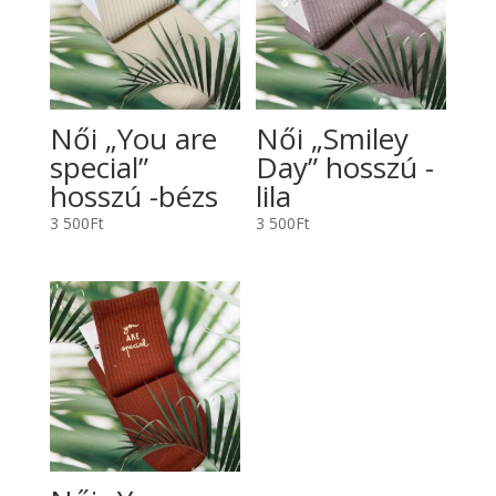
Női „You are
Női „Smiley
special”
Day” hosszú -
hosszú -bézs
lila
3 500
Ft
3 500
Ft