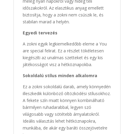
meleg nyári napokról vagy hideg téli
időszakokról. Az elasztikus anyag emellett
biztosítja, hogy a zokni nem csúszik le, és
stabilan marad a helyén.
Egyedi tervezés
A zokni egyik legkiemelkedőbb eleme a You
are special felirat. Ez a részlet tökéletesen
kiegészíti az unalmas szetteket és egy kis
játékosságot visz a hétköznapokba.
Sokoldalú stílus minden alkalomra
Ez a zokni sokoldalú darab, amely könnyedén
illeszkedik különböző öltözködési stílusokhoz.
A fekete szín miatt könnyen kombinálható
bármilyen ruhadarabbal, legyen szó
világosabb vagy sötétebb árnyalatokról.
Ideális választás lehet hétköznapokra,
munkába, de akár egy baráti összejövetelre