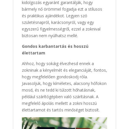
kidolgozás egyaránt garantálják, hogy
bármely nő örömmel fogadja ezt a stílusos
és praktikus ajándékot. Legyen szó
születésnapról, karácsonyról, vagy egy
egyszerű figyelmességről, ezzel a zoknival
biztosan nem nyúlhatsz mellé.
Gondos karbantartás és hosszú
élettartam
Ahhoz, hogy sokáig élvezhesd ennek a
zokninak a kényelmét és eleganciáját, fontos,
hogy megfelelően gondoskodj róla.
Javasoljuk, hogy kíméletes, alacsony hőfokon
mosd, és ne tedd ki túlzott hőhatásnak,
például szárítógépben való szárításnak. A
megfelelő ápolás mellett a zokni hosszú
élettartamot és tartós minőséget biztosít.