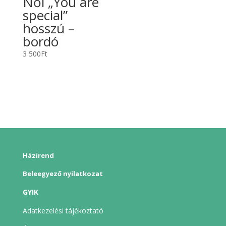
Női „You are
special”
hosszú –
bordó
3 500
Ft
Házirend
Beleegyező nyilatkozat
GYIK
Adatkezelési tájékoztató