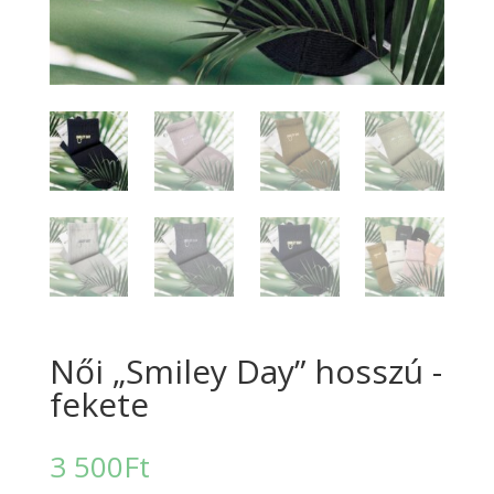
Női „Smiley Day” hosszú -
fekete
3 500
Ft