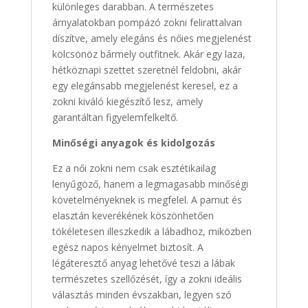
különleges darabban. A természetes
árnyalatokban pompázó zokni felirattalvan
díszítve, amely elegáns és nőies megjelenést
kölcsönöz bármely outfitnek. Akár egy laza,
hétköznapi szettet szeretnél feldobni, akár
egy elegánsabb megjelenést keresel, ez a
zokni kiváló kiegészítő lesz, amely
garantáltan figyelemfelkeltő.
Minőségi anyagok és kidolgozás
Ez a női zokni nem csak esztétikailag
lenyűgöző, hanem a legmagasabb minőségi
követelményeknek is megfelel. A pamut és
elasztán keverékének köszönhetően
tökéletesen illeszkedik a lábadhoz, miközben
egész napos kényelmet biztosít. A
légáteresztő anyag lehetővé teszi a lábak
természetes szellőzését, így a zokni ideális
választás minden évszakban, legyen szó