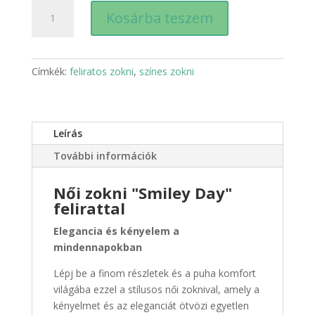
Női
Kosárba teszem
"Smiley
Day"
hosszú
-
Címkék:
feliratos zokni
,
színes zokni
fekete
mennyiség
Leírás
További információk
Női zokni "Smiley Day"
felirattal
Elegancia és kényelem a
mindennapokban
Lépj be a finom részletek és a puha komfort
világába ezzel a stílusos női zoknival, amely a
kényelmet és az eleganciát ötvözi egyetlen