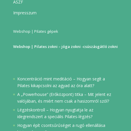
ÁSZF
Impresszum
Webshop | Pilates gépek
Webshop | Pilates zokni – jóga zokni -csúszásgátló zokni
Koncentráció mint meditáció – Hogyan segít a
Pilates kikapcsolni az agyad az óra alatt?
A „Powerhouse” (Erőközpont) titka – Mit jelent ez
valójában, és miért nem csak a hasizomról szól?
Légzéskontroll – Hogyan nyugtatja le az
idegrendszert a speciális Pilates-légzés?
Hogyan épít csontsűrűséget a rugó ellenállása