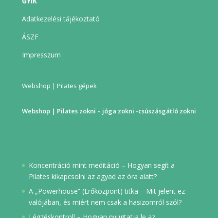
GYIK
Adatkezelési tájékoztató
ÁSZF
Impresszum
Webshop | Pilates gépek
Webshop | Pilates zokni – jóga zokni -csúszásgátló zokni
Koncentráció mint meditáció – Hogyan segít a
Pilates kikapcsolni az agyad az óra alatt?
A „Powerhouse” (Erőközpont) titka – Mit jelent ez
valójában, és miért nem csak a hasizomról szól?
Légzéskontroll – Hogyan nyugtatja le az