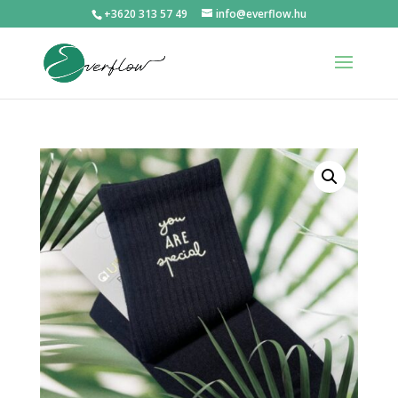
+3620 313 57 49
info@everflow.hu