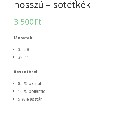
hosszú – sötétkék
3 500
Ft
Méretek
:
35-38
38-41
összetétel
:
85 % pamut
10 % poliamid
5 % elasztán