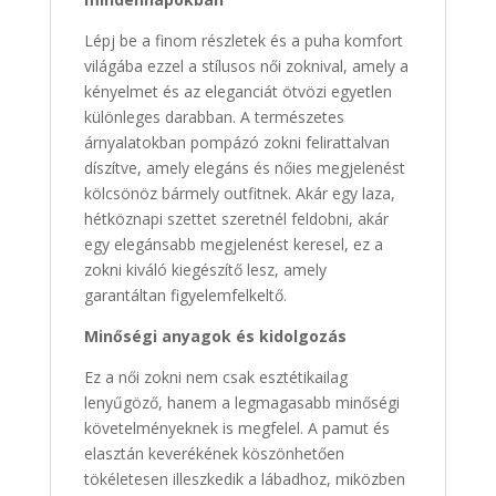
Lépj be a finom részletek és a puha komfort
világába ezzel a stílusos női zoknival, amely a
kényelmet és az eleganciát ötvözi egyetlen
különleges darabban. A természetes
árnyalatokban pompázó zokni felirattalvan
díszítve, amely elegáns és nőies megjelenést
kölcsönöz bármely outfitnek. Akár egy laza,
hétköznapi szettet szeretnél feldobni, akár
egy elegánsabb megjelenést keresel, ez a
zokni kiváló kiegészítő lesz, amely
garantáltan figyelemfelkeltő.
Minőségi anyagok és kidolgozás
Ez a női zokni nem csak esztétikailag
lenyűgöző, hanem a legmagasabb minőségi
követelményeknek is megfelel. A pamut és
elasztán keverékének köszönhetően
tökéletesen illeszkedik a lábadhoz, miközben