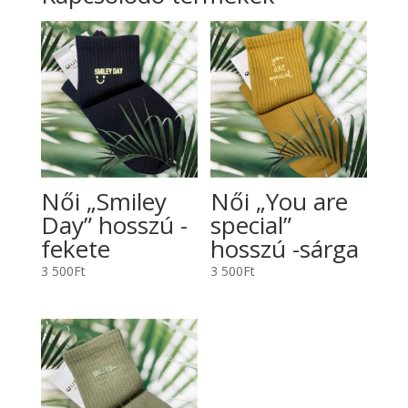
Női „Smiley
Női „You are
Day” hosszú -
special”
fekete
hosszú -sárga
3 500
Ft
3 500
Ft