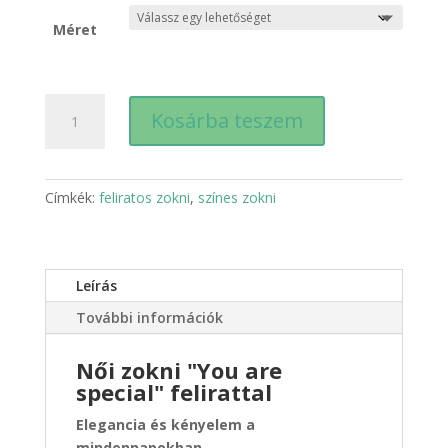
Méret
Női
Kosárba teszem
"You
are
special"
hosszú
Címkék:
feliratos zokni
,
színes zokni
-
sötétkék
mennyiség
Leírás
További információk
Női zokni "You are
special" felirattal
Elegancia és kényelem a
mindennapokban