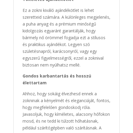
Ez a zokni kiváló ajándékötlet is lehet
szeretteid számára. A különleges megjelenés,
a puha anyag és a prémium minőségű
kidolgozás egyaránt garantálják, hogy
bármely nő örömmel fogadja ezt a stílusos
és praktikus ajándékot. Legyen szó
születésnapról, karácsonyról, vagy egy
egyszerű figyelmességről, ezzel a zoknival
biztosan nem nyúlhatsz mellé.
Gondos karbantartás és hosszú
élettartam
Ahhoz, hogy sokáig élvezhesd ennek a
zokninak a kényelmét és eleganciáját, fontos,
hogy megfelelően gondoskodj róla.
Javasoljuk, hogy kíméletes, alacsony hőfokon
mosd, és ne tedd ki túlzott hőhatásnak,
például szárítógépben való szárításnak. A