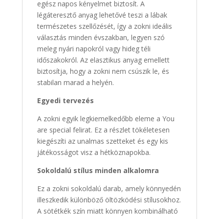
egész napos kényelmet biztosít. A
légáteresztő anyag lehetővé teszi a lábak
természetes szellőzését, így a zokni ideális
választás minden évszakban, legyen szó
meleg nyári napokról vagy hideg téli
időszakokról. Az elasztikus anyag emellett
biztosítja, hogy a zokni nem csúszik le, és
stabilan marad a helyén.
Egyedi tervezés
A zokni egyik legkiemelkedőbb eleme a You
are special felirat. Ez a részlet tökéletesen
kiegészíti az unalmas szetteket és egy kis
játékosságot visz a hétköznapokba.
Sokoldalú stílus minden alkalomra
Ez a zokni sokoldalú darab, amely könnyedén
illeszkedik különböző öltözködési stílusokhoz.
A sötétkék szín miatt könnyen kombinálható