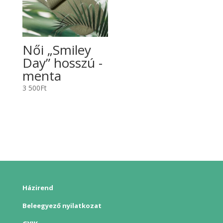
Női „Smiley
Day” hosszú -
menta
3 500
Ft
Házirend
Beleegyező nyilatkozat