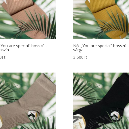
„You are special” hosszú -
Női „You are special” hosszú -
aszín
sárga
0
Ft
3 500
Ft