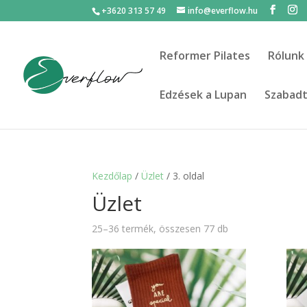
+3620 313 57 49
info@everflow.hu
Reformer Pilates
Rólunk
Edzések a Lupan
Szabadté
Kezdőlap
/
Üzlet
/ 3. oldal
Üzlet
25–36 termék, összesen 77 db