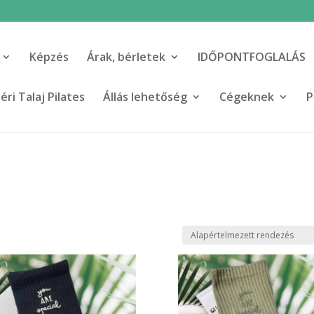
Képzés
Árak, bérletek
IDŐPONTFOGLALÁS
ri Talaj Pilates
Állás lehetőség
Cégeknek
P