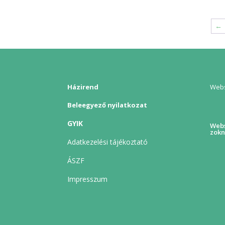
←
Házirend
Webs
Beleegyező nyilatkozat
GYIK
Webs
zokn
Adatkezelési tájékoztató
ÁSZF
Impresszum