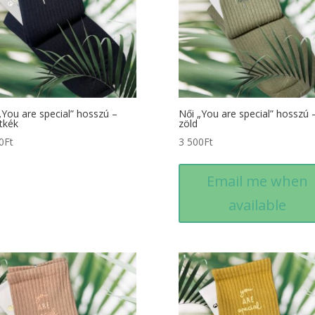
„You are special” hosszú –
Női „You are special” hosszú 
tkék
zöld
0
Ft
3 500
Ft
Email me when
available