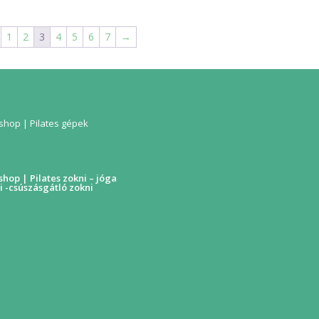
1
2
3
4
5
6
7
→
hop | Pilates gépek
hop | Pilates zokni – jóga
i -csúszásgátló zokni