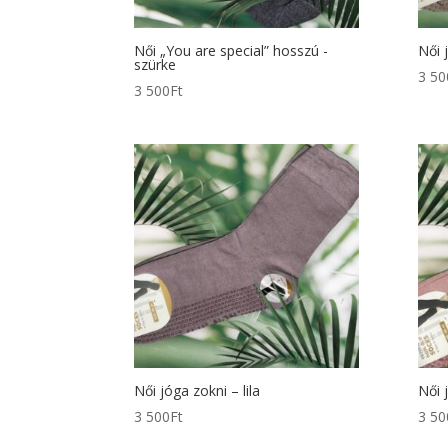
Női „You are special” hosszú -
Női 
szürke
3 50
3 500
Ft
Női jóga zokni – lila
Női 
3 500
Ft
3 50