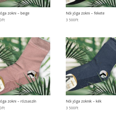
jóga zokni – beige
Női jóga zokni – fekete
0
Ft
3 500
Ft
jóga zokni – rózsaszín
Női jóga zoknik – kék
0
Ft
3 500
Ft