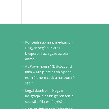
Koncentráció mint meditáció –
Hogyan segít a Pilates
kikapcsolni az agyad az óra
alatt?
A „Powerhouse” (Erőközpont)
titka – Mit jelent ez valójában,
és miért nem csak a hasizomról
szól?
Légzéskontroll – Hogyan
nyugtatja le az idegrendszert a
speciális Pilates-légzés?
Hogyan épít csontsűrűséget a