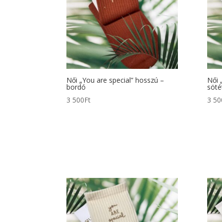
Női „You are special” hosszú –
Női 
bordó
söté
3 500
Ft
3 50