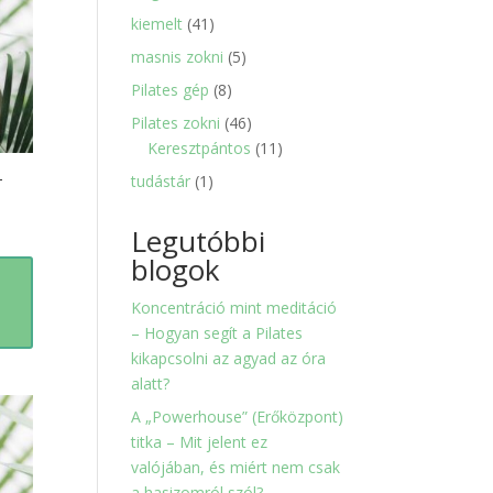
termék
41
kiemelt
41
termék
5
masnis zokni
5
termék
8
Pilates gép
8
termék
46
Pilates zokni
46
termék
11
Keresztpántos
11
termék
–
1
tudástár
1
termék
Legutóbbi
blogok
Koncentráció mint meditáció
– Hogyan segít a Pilates
kikapcsolni az agyad az óra
alatt?
A „Powerhouse” (Erőközpont)
titka – Mit jelent ez
valójában, és miért nem csak
a hasizomról szól?