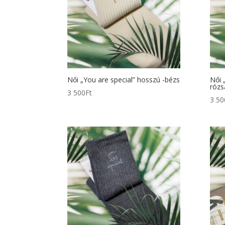
Női „You are special” hosszú -bézs
Női 
rózs
3 500
Ft
3 50