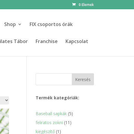
0 Elemek
Shop
FIX csoportos órák
ilates Tábor
Franchise
Kapcsolat
Keresés
Termék kategóriák:
5
Baseball sapkák
5
termék
11
feliratos zokni
11
termék
1
kiegészítő
1