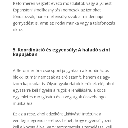
Reformeren végzett evező mozdulatok vagy a „Chest
Expansion” (mellkasnyitás) nemcsak az izmokat
tónusozzák, hanem ellensúlyozzák a mindennapi
görnyedést is, amit az irodai munka vagy a telefonozás
okoz.
5. Koordináció és egyensúly: A haladó szint
kapujában
A Reformer óra csúcspontja gyakran a koordinációs
blokk. Itt már nemcsak az erő számít, hanem az agy-
izom kapcsolat is. Olyan gyakorlatok kerülnek elő, ahol
egyszerre kell figyelni a rugók ellenállására, a kocsi
egyenletes mozgására és a végtagok összehangolt
munkájára.
Ez az a rész, ahol edzőként „kihívást” intézünk a
vendég idegrendszeréhez. Lehet, hogy egyensúlyozni
kell a kocsin állva, vagy aszimmetrikus terheléssel kell