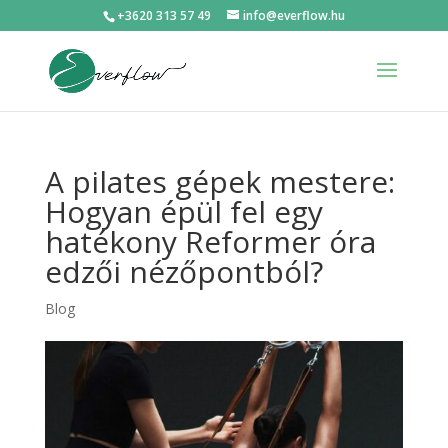
+3620 313 57 49
info@everflow.hu
A pilates gépek mestere:
Hogyan épül fel egy
hatékony Reformer óra
edzői nézőpontból?
Blog