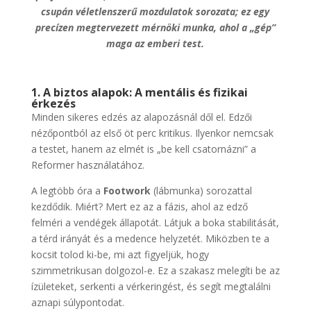
csupán véletlenszerű mozdulatok sorozata; ez egy
precízen megtervezett mérnöki munka, ahol a „gép”
maga az emberi test.
1. A biztos alapok: A mentális és fizikai
érkezés
Minden sikeres edzés az alapozásnál dől el. Edzői
nézőpontból az első öt perc kritikus. Ilyenkor nemcsak
a testet, hanem az elmét is „be kell csatornázni” a
Reformer használatához.
A legtöbb óra a
Footwork
(lábmunka) sorozattal
kezdődik. Miért? Mert ez az a fázis, ahol az edző
felméri a vendégek állapotát. Látjuk a boka stabilitását,
a térd irányát és a medence helyzetét. Miközben te a
kocsit tolod ki-be, mi azt figyeljük, hogy
szimmetrikusan dolgozol-e. Ez a szakasz melegíti be az
ízületeket, serkenti a vérkeringést, és segít megtalálni
aznapi súlypontodat.