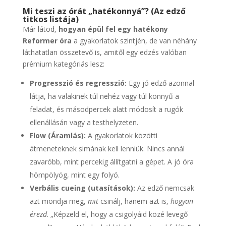
Mi teszi az órát „hatékonnyá”? (Az edző
titkos listája)
Már látod,
hogyan épül fel egy hatékony
Reformer óra
a gyakorlatok szintjén, de van néhány
láthatatlan összetevő is, amitől egy edzés valóban
prémium kategóriás lesz:
Progresszió és regresszió:
Egy jó edző azonnal
látja, ha valakinek túl nehéz vagy túl könnyű a
feladat, és másodpercek alatt módosít a rugók
ellenállásán vagy a testhelyzeten.
Flow (Áramlás):
A gyakorlatok közötti
átmeneteknek simának kell lenniük. Nincs annál
zavaróbb, mint percekig állítgatni a gépet. A jó óra
hömpölyög, mint egy folyó.
Verbális cueing (utasítások):
Az edző nemcsak
azt mondja meg,
mit
csinálj, hanem azt is,
hogyan
érezd
. „Képzeld el, hogy a csigolyáid közé levegő