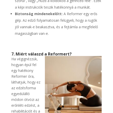
szorul”, vagy „Húzd a köldököd a gerinced felé”. Ezek
a képi instrukciók teszik hatékonnyá a munkát.
Biztonság mindenekelőtt:
A Reformer egy erős
gép. Az edző folyamatosan felügyeli, hogy a rugók
jól vannak-e beakasztva, és a fejtámla a megfelelő
magasságban van-e.
7. Miért válaszd a Reformert?
Ha végignézzük,
hogyan épül fel
egy hatékony
Reformer óra
,
láthatjuk, hogy ez
az edzésforma
egyedülálló
módon ötvözi az
erőnléti edzést, a
rehabilitációt és a