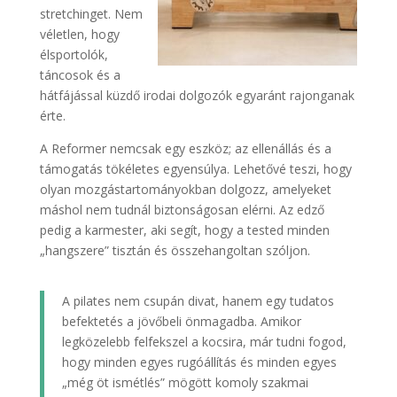
stretchinget. Nem
véletlen, hogy
élsportolók,
táncosok és a
hátfájással küzdő irodai dolgozók egyaránt rajonganak
érte.
A Reformer nemcsak egy eszköz; az ellenállás és a
támogatás tökéletes egyensúlya. Lehetővé teszi, hogy
olyan mozgástartományokban dolgozz, amelyeket
máshol nem tudnál biztonságosan elérni. Az edző
pedig a karmester, aki segít, hogy a tested minden
„hangszere” tisztán és összehangoltan szóljon.
A pilates nem csupán divat, hanem egy tudatos
befektetés a jövőbeli önmagadba. Amikor
legközelebb felfekszel a kocsira, már tudni fogod,
hogy minden egyes rugóállítás és minden egyes
„még öt ismétlés” mögött komoly szakmai