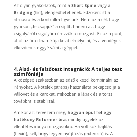
Az olyan gyakorlatok, mint a
Short Spine
vagy a
Bridging
(híd), elengedhetetlenek. Edzőként itt a
ritmusra és a kontrollra figyelünk. Nem az a cél, hogy
gyorsan „felcsapjuk” a csípőt, hanem az, hogy
csigolyáról csigolyára érezzük a mozgást. Ez az a pont,
ahol az óra dinamikája kezd elmélyülni, és a vendégek
elkezdenek eggyé válni a géppel.
4. Alsó- és felsőtest integráció: A teljes test
szimfóniája
A középső szakaszban az edző elkezdi kombinálni az
irányokat. A kötelek (straps) használata bekapcsolja a
vállövet és a karokat, miközben a lábak és a törzs
továbbra is stabilizál.
Amikor azt tervezem meg,
hogyan épül fel egy
hatékony Reformer óra
, mindig ügyelek az
ellentétes irányú mozgásokra. Ha volt sok hajlítás
(flexió), kell, hogy legyen nyújtózás (extenzió) is. A