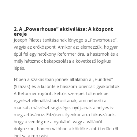
2. A „Powerhouse” aktiválása: A központ
ereje
Joseph Pilates tanításainak lényege a „Powerhouse”,
vagyis az erőközpont. Amikor azt elemezzük,
hogyan
épül fel egy hatékony Reformer óra
, a hasizmok és a
mély hátizmok bekapcsolása a következő logikus
lépés.
Ebben a szakaszban jönnek általában a „Hundred”
(Százas) és a különféle hasizom-orientált gyakorlatok.
A Reformer rugói itt kettős szerepet töltenek be:
egyrészt ellenállást biztosítanak, ami nehezíti a
munkát, másrészt segítséget nyújtanak a helyes ív
megtartásához. Edzőként ilyenkor arra fókuszálunk,
hogy a vendég ne a nyakából vagy a vállából
dolgozzon, hanem valóban a köldöke alatti területről
indítsa a mozgást.