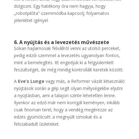
dolgozni. Egy hatékony óra nem hagyja, hogy
„robotpilóta” üzemmódba kapcsolj; folyamatos
jelenlétet igényel.
6. A nyújtás és a levezetés művészete
Sokan hajlamosak félvállról venni az utolsó perceket,
pedig edzői szemmel a levezetés ugyanolyan fontos,
mint a bemelegítés. Itt engedjük ki a felgyülemlett
feszültséget, de még mindig kontrollált keretek között.
A
Eve’s Lunge
vagy más, a Reformer vázát kihasználó
nyújtások során a gép segít olyan mélységekbe eljutni
a nyújtásban, ami a talajon szinte lehetetlen lenne.
Ilyenkor az edző már nem korrigál keményen, inkább
csak finoman terel, hogy a vendég megérezze az
edzés gyümölcsét: a megnyúlt izmokat és a
felszabadult ízületeket.