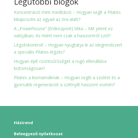
Legutóbbi blogok
Koncentráció mint meditáció – Hogyan segít a Pilates
kikapcsolni az agyad az óra alatt?
A „Powerhouse” (Erőközpont) titka – Mit jelent ez
valójában, és miért nem csak a hasizomról szól?
Légzéskontroll – Hogyan nyugtatja le az idegrendszert
a speciális Pilates-légzés?
Hogyan épít csontsűrűséget a rugó ellenállása
biztonságosan?
Pilates a kismamáknak – Hogyan segíti a szülést és a
gyorsabb regenerációt a szétnyílt hasizom esetén?
Házirend
Beleegyező nyilatkozat