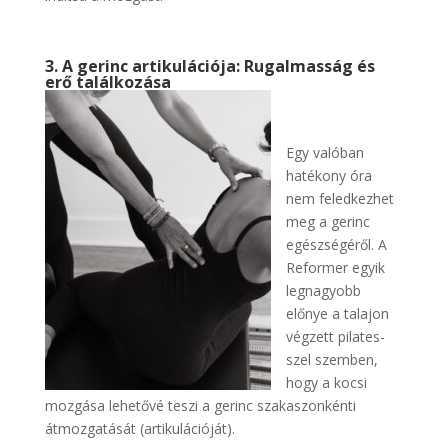
3. A gerinc artikulációja: Rugalmasság és
erő találkozása
Egy valóban
hatékony óra
nem feledkezhet
meg a gerinc
egészségéről. A
Reformer egyik
legnagyobb
előnye a talajon
végzett pilates-
szel szemben,
hogy a kocsi
mozgása lehetővé teszi a gerinc szakaszonkénti
átmozgatását (artikulációját).