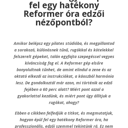
fel egy hatékony
Reformer óra edzői
nézőpontból?
Amikor belépsz egy pilates stúdióba, és megpillantod
a sorakozó, különösnek tűnő, rugókkal és kötelekkel
felszerelt gépeket, talán egyfajta szepegéssel vegyes
kíváncsiság fog el. A Reformer gép elsőre
bonyolultnak tűnhet, de amint elindul a zene és az
oktató elkezdi az instrukciókat, a káoszból harmónia
lesz. De gondolkoztál már azon, mi történik az edző
fejében a 60 perc alatt? Miért pont azzal a
gyakorlattal kezdünk, és miért pont úgy állítjuk a
rugókat, ahogy?
Ebben a cikkben felfedjük a titkot, és megmutatjuk,
hogyan épül fel egy hatékony Reformer óra, ha
professzionális, edzői szemmel tekintünk rá. Ez nem