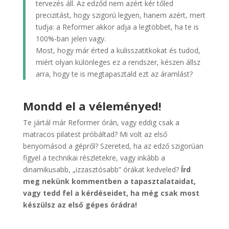
tervezés áll. Az edződ nem azért kér tőled
precizitást, hogy szigorú legyen, hanem azért, mert
tudja: a Reformer akkor adja a legtöbbet, ha te is
100%-ban jelen vagy.
Most, hogy már érted a kulisszatitkokat és tudod,
miért olyan különleges ez a rendszer, készen állsz
arra, hogy te is megtapasztald ezt az áramlást?
Mondd el a véleményed!
Te jártál már Reformer órán, vagy eddig csak a
matracos pilatest próbáltad? Mi volt az első
benyomásod a gépről? Szereted, ha az edző szigorúan
figyel a technikai részletekre, vagy inkább a
dinamikusabb, „izzasztósabb” órákat kedveled?
Írd
meg nekünk kommentben a tapasztalataidat,
vagy tedd fel a kérdéseidet, ha még csak most
készülsz az első gépes órádra!