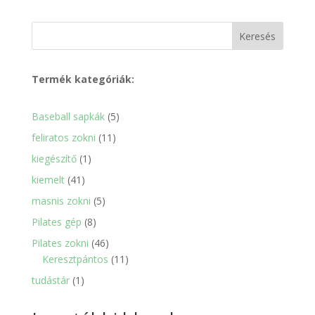
Keresés
Termék kategóriák:
5
Baseball sapkák
5
termék
11
feliratos zokni
11
termék
1
kiegészítő
1
termék
41
kiemelt
41
termék
5
masnis zokni
5
termék
8
Pilates gép
8
termék
46
Pilates zokni
46
termék
11
Keresztpántos
11
termék
1
tudástár
1
termék