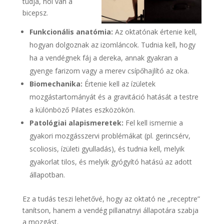
tudja, hol van a
bicepsz.
Funkcionális anatómia:
Az oktatónak értenie kell,
hogyan dolgoznak az izomláncok. Tudnia kell, hogy
ha a vendégnek fáj a dereka, annak gyakran a
gyenge farizom vagy a merev csípőhajlító az oka.
Biomechanika:
Értenie kell az ízületek
mozgástartományát és a gravitáció hatását a testre
a különböző Pilates eszközökön.
Patológiai alapismeretek:
Fel kell ismernie a
gyakori mozgásszervi problémákat (pl. gerincsérv,
scoliosis, ízületi gyulladás), és tudnia kell, melyik
gyakorlat tilos, és melyik gyógyító hatású az adott
állapotban.
Ez a tudás teszi lehetővé, hogy az oktató ne „receptre”
tanítson, hanem a vendég pillanatnyi állapotára szabja
a mozgást.