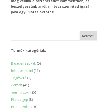
meg velünk a történetedet kommentben, és
beszélgessünk arról, mi tesz szerinted igazán
jóvá egy Pilates oktatót!
Keresés
Termék kategóriák:
5
Baseball sapkák
5
termék
11
feliratos zokni
11
termék
1
kiegészítő
1
termék
41
kiemelt
41
termék
5
masnis zokni
5
termék
8
Pilates gép
8
termék
46
Pilates zokni
46