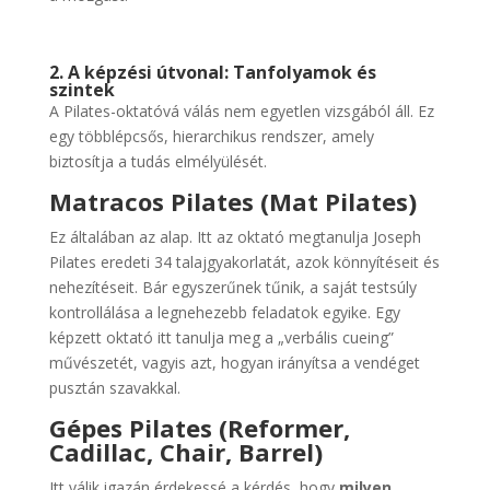
2. A képzési útvonal: Tanfolyamok és
szintek
A Pilates-oktatóvá válás nem egyetlen vizsgából áll. Ez
egy többlépcsős, hierarchikus rendszer, amely
biztosítja a tudás elmélyülését.
Matracos Pilates (Mat Pilates)
Ez általában az alap. Itt az oktató megtanulja Joseph
Pilates eredeti 34 talajgyakorlatát, azok könnyítéseit és
nehezítéseit. Bár egyszerűnek tűnik, a saját testsúly
kontrollálása a legnehezebb feladatok egyike. Egy
képzett oktató itt tanulja meg a „verbális cueing”
művészetét, vagyis azt, hogyan irányítsa a vendéget
pusztán szavakkal.
Gépes Pilates (Reformer,
Cadillac, Chair, Barrel)
Itt válik igazán érdekessé a kérdés, hogy
milyen