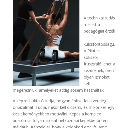
A technikai tudás
mellett a
pedagógiai érzék
is
kulcsfontosságú.
A Pilates
sokszor
frusztráló lehet a
kezdőknek, mert
olyan izmokat
kell
megérezniük, amelyeket addig sosem használtak.
A képzett oktató tudja, hogyan építse fel a vendég
önbizalmát. Tudja, mikor kell dicsérni, és mikor kell egy
kicsit keményebben motiválni. Képes a komplex
anatómiai folyamatokat hétköznapi képekbe önteni
(például: „Képzeld el, hogy a köldököd egy lift, amit