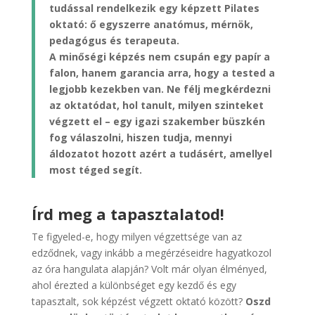
tudással rendelkezik egy képzett Pilates
oktató: ő egyszerre anatómus, mérnök,
pedagógus és terapeuta.
A minőségi képzés nem csupán egy papír a
falon, hanem garancia arra, hogy a tested a
legjobb kezekben van. Ne félj megkérdezni
az oktatódat, hol tanult, milyen szinteket
végzett el – egy igazi szakember büszkén
fog válaszolni, hiszen tudja, mennyi
áldozatot hozott azért a tudásért, amellyel
most téged segít.
Írd meg a tapasztalatod!
Te figyeled-e, hogy milyen végzettsége van az
edződnek, vagy inkább a megérzéseidre hagyatkozol
az óra hangulata alapján? Volt már olyan élményed,
ahol érezted a különbséget egy kezdő és egy
tapasztalt, sok képzést végzett oktató között?
Oszd