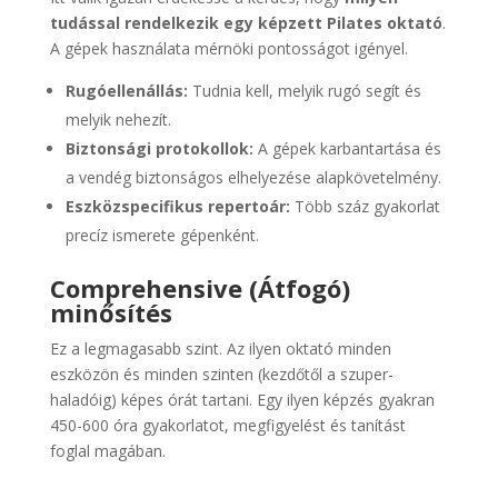
tudással rendelkezik egy képzett Pilates oktató
.
A gépek használata mérnöki pontosságot igényel.
Rugóellenállás:
Tudnia kell, melyik rugó segít és
melyik nehezít.
Biztonsági protokollok:
A gépek karbantartása és
a vendég biztonságos elhelyezése alapkövetelmény.
Eszközspecifikus repertoár:
Több száz gyakorlat
precíz ismerete gépenként.
Comprehensive (Átfogó)
minősítés
Ez a legmagasabb szint. Az ilyen oktató minden
eszközön és minden szinten (kezdőtől a szuper-
haladóig) képes órát tartani. Egy ilyen képzés gyakran
450-600 óra gyakorlatot, megfigyelést és tanítást
foglal magában.