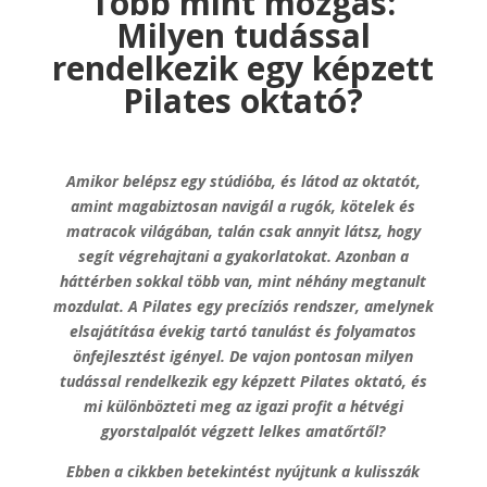
Több mint mozgás:
Milyen tudással
rendelkezik egy képzett
Pilates oktató?
Amikor belépsz egy stúdióba, és látod az oktatót,
amint magabiztosan navigál a rugók, kötelek és
matracok világában, talán csak annyit látsz, hogy
segít végrehajtani a gyakorlatokat. Azonban a
háttérben sokkal több van, mint néhány megtanult
mozdulat. A Pilates egy precíziós rendszer, amelynek
elsajátítása évekig tartó tanulást és folyamatos
önfejlesztést igényel. De vajon pontosan milyen
tudással rendelkezik egy képzett Pilates oktató, és
mi különbözteti meg az igazi profit a hétvégi
gyorstalpalót végzett lelkes amatőrtől?
Ebben a cikkben betekintést nyújtunk a kulisszák