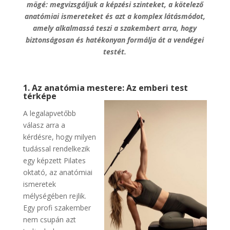
mögé: megvizsgáljuk a képzési szinteket, a kötelező
anatómiai ismereteket és azt a komplex látásmódot,
amely alkalmassá teszi a szakembert arra, hogy
biztonságosan és hatékonyan formálja át a vendégei
testét.
1. Az anatómia mestere: Az emberi test
térképe
A legalapvetőbb
válasz arra a
kérdésre, hogy
milyen
tudással rendelkezik
egy képzett Pilates
oktató, az anatómiai
ismeretek
mélységében rejlik.
Egy profi szakember
nem csupán azt