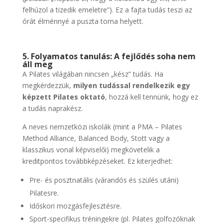
felhúzol a tizedik emeletre”). Ez a fajta tudás teszi az
órát élménnyé a puszta torna helyett.
5. Folyamatos tanulás: A fejlődés soha nem
áll meg
A Pilates világában nincsen „kész” tudás. Ha
megkérdezzük,
milyen tudással rendelkezik egy
képzett Pilates oktató
, hozzá kell tennünk, hogy ez
a tudás naprakész.
A neves nemzetközi iskolák (mint a PMA – Pilates
Method Alliance, Balanced Body, Stott vagy a
klasszikus vonal képviselői) megkövetelik a
kreditpontos továbbképzéseket. Ez kiterjedhet:
Pre- és posztnatális (várandós és szülés utáni)
Pilatesre.
Időskori mozgásfejlesztésre.
Sport-specifikus tréningekre (pl. Pilates golfozóknak