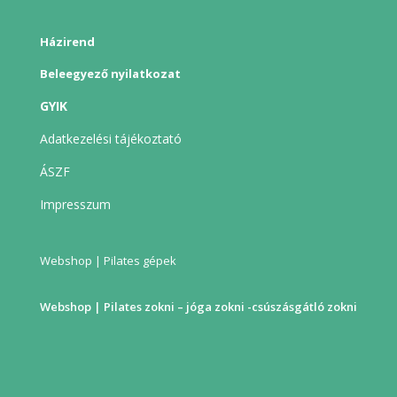
Házirend
Beleegyező nyilatkozat
GYIK
Adatkezelési tájékoztató
ÁSZF
Impresszum
Webshop | Pilates gépek
Webshop | Pilates zokni – jóga zokni -csúszásgátló zokni