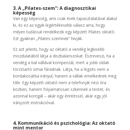
3. A „Pilates-szem”: A diagnosztikai
képesség
Van egy képesség, ami csak évek tapasztalatával alakul
ki, és ez az egyik legértékesebb válasz arra, hogy
milyen tudással rendelkezik egy képzett Pilates oktató.
Ezt gyakran „Pilates-szemnek” hívják.
Ez azt jelenti, hogy az oktató a vendég legkisebb
mozdulatából látja a diszbalanszokat. Észreveszi, ha a
vendég a bal vállával kompenzál, mert a jobb oldali
törzstartó izmai fáradnak. Látja, ha a légzés nem a
bordakosárba irányul, hanem a vállak emelkednek meg
tőle. Egy képzett oktató nem a telefonját nézi óra
közben, hanem folyamatosan szkenneli a testet, és
azonnal korrigál – akár egy érintéssel, akár egy jól
irányzott instrukcióval.
4. Kommunikáció és pszichológia: Az oktató
mint mentor