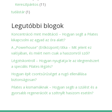
termék
11
Keresztpántos
11
termék
1
tudástár
1
termék
Legutóbbi blogok
Koncentráció mint meditáció – Hogyan segít a Pilates
kikapcsolni az agyad az óra alatt?
A „Powerhouse” (Erőközpont) titka – Mit jelent ez
valójában, és miért nem csak a hasizomról szól?
Légzéskontroll – Hogyan nyugtatja le az idegrendszert
a speciális Pilates-légzés?
Hogyan épít csontsűrűséget a rugó ellenállása
biztonságosan?
Pilates a kismamáknak – Hogyan segíti a szülést és a
gyorsabb regenerációt a szétnyílt hasizom esetén?