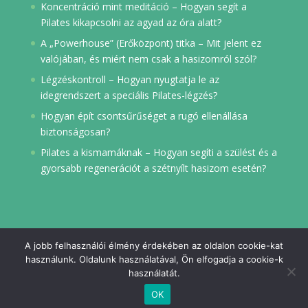
Koncentráció mint meditáció – Hogyan segít a
Pilates kikapcsolni az agyad az óra alatt?
A „Powerhouse” (Erőközpont) titka – Mit jelent ez
valójában, és miért nem csak a hasizomról szól?
Légzéskontroll – Hogyan nyugtatja le az
idegrendszert a speciális Pilates-légzés?
Hogyan épít csontsűrűséget a rugó ellenállása
biztonságosan?
Pilates a kismamáknak – Hogyan segíti a szülést és a
gyorsabb regenerációt a szétnyílt hasizom esetén?
A jobb felhasználói élmény érdekében az oldalon cookie-kat
használunk. Oldalunk használatával, Ön elfogadja a cookie-k
használatát.
Everflow. Minden jog fenntartva. | Reformer Pilates
OK
Budapest