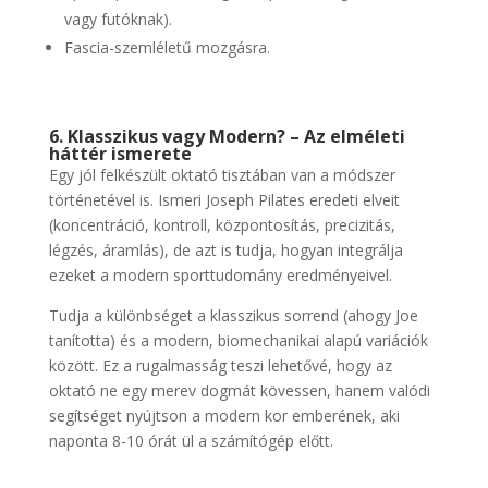
vagy futóknak).
Fascia-szemléletű mozgásra.
6. Klasszikus vagy Modern? – Az elméleti
háttér ismerete
Egy jól felkészült oktató tisztában van a módszer
történetével is. Ismeri Joseph Pilates eredeti elveit
(koncentráció, kontroll, központosítás, precizitás,
légzés, áramlás), de azt is tudja, hogyan integrálja
ezeket a modern sporttudomány eredményeivel.
Tudja a különbséget a klasszikus sorrend (ahogy Joe
tanította) és a modern, biomechanikai alapú variációk
között. Ez a rugalmasság teszi lehetővé, hogy az
oktató ne egy merev dogmát kövessen, hanem valódi
segítséget nyújtson a modern kor emberének, aki
naponta 8-10 órát ül a számítógép előtt.