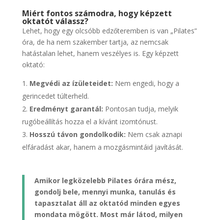
Miért fontos számodra, hogy képzett
oktatót válassz?
Lehet, hogy egy olcsóbb edzőteremben is van „Pilates”
óra, de ha nem szakember tartja, az nemcsak
hatástalan lehet, hanem veszélyes is. Egy képzett
oktató:
Megvédi az ízületeidet:
Nem engedi, hogy a
gerincedet túlterheld.
Eredményt garantál:
Pontosan tudja, melyik
rugóbeállítás hozza el a kívánt izomtónust.
Hosszú távon gondolkodik:
Nem csak aznapi
elfáradást akar, hanem a mozgásmintáid javítását.
Amikor legközelebb Pilates órára mész,
gondolj bele, mennyi munka, tanulás és
tapasztalat áll az oktatód minden egyes
mondata mögött. Most már látod, milyen