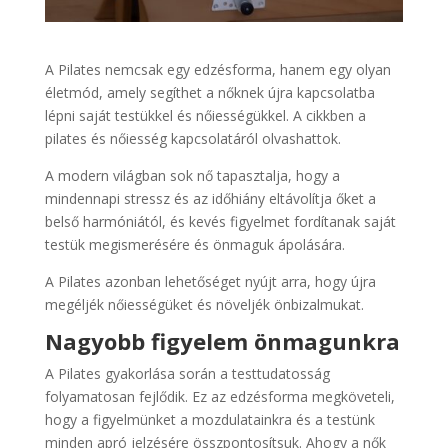
A Pilates nemcsak egy edzésforma, hanem egy olyan
életmód, amely segíthet a nőknek újra kapcsolatba
lépni saját testükkel és nőiességükkel. A cikkben a
pilates és nőiesség kapcsolatáról olvashattok.
A modern világban sok nő tapasztalja, hogy a
mindennapi stressz és az időhiány eltávolítja őket a
belső harmóniától, és kevés figyelmet fordítanak saját
testük megismerésére és önmaguk ápolására.
A Pilates azonban lehetőséget nyújt arra, hogy újra
megéljék nőiességüket és növeljék önbizalmukat.
Nagyobb figyelem önmagunkra
A Pilates gyakorlása során a testtudatosság
folyamatosan fejlődik. Ez az edzésforma megköveteli,
hogy a figyelmünket a mozdulatainkra és a testünk
minden apró jelzésére összpontosítsuk. Ahogy a nők