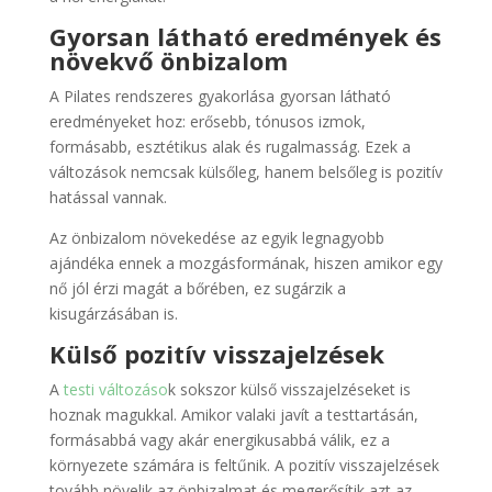
Gyorsan látható eredmények és
növekvő önbizalom
A Pilates rendszeres gyakorlása gyorsan látható
eredményeket hoz: erősebb, tónusos izmok,
formásabb, esztétikus alak és rugalmasság. Ezek a
változások nemcsak külsőleg, hanem belsőleg is pozitív
hatással vannak.
Az önbizalom növekedése az egyik legnagyobb
ajándéka ennek a mozgásformának, hiszen amikor egy
nő jól érzi magát a bőrében, ez sugárzik a
kisugárzásában is.
Külső pozitív visszajelzések
A
testi változáso
k sokszor külső visszajelzéseket is
hoznak magukkal. Amikor valaki javít a testtartásán,
formásabbá vagy akár energikusabbá válik, ez a
környezete számára is feltűnik. A pozitív visszajelzések
tovább növelik az önbizalmat és megerősítik azt az