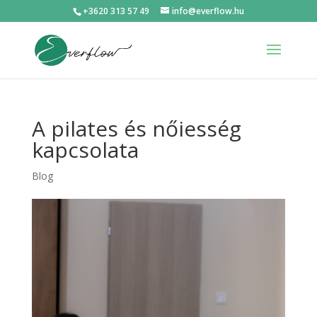
+3620 313 57 49
info@everflow.hu
A pilates és nőiesség
kapcsolata
Blog