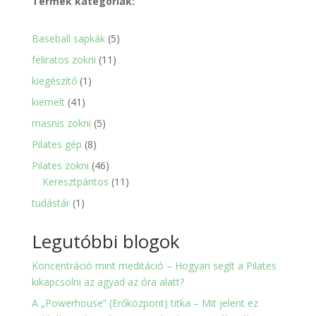
Termék kategóriák:
5
Baseball sapkák
5
termék
11
feliratos zokni
11
termék
1
kiegészítő
1
termék
41
kiemelt
41
termék
5
masnis zokni
5
termék
8
Pilates gép
8
termék
46
Pilates zokni
46
termék
11
Keresztpántos
11
termék
1
tudástár
1
termék
Legutóbbi blogok
Koncentráció mint meditáció – Hogyan segít a Pilates
kikapcsolni az agyad az óra alatt?
A „Powerhouse” (Erőközpont) titka – Mit jelent ez