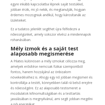
egyre inkább kapcsolatba lépnek saját testükkel,
jobban érzik, mi jó nekik, és megtanulják, hogyan
érdemes mozogniuk anélkül, hogy károsítanák az
ízületeiket.
Ez a tudatos jelenlét segíthet újra felfedezni a
nőiességünket, amely sokszor elvész a mindennapok
rohanásában.
Mély izmok és a saját test
alaposabb megismerése
A Pilates különösen a mély izmokat célozza meg,
amelyek erősítése nemcsak fizikai szempontból
fontos, hanem hozzájárul az önbizalom
növekedéséhez is. Ahogy egy nő jobban megismeri és
kontrollálja a testét, könnyebben talál rá belső erejére
és nőiességére. Ez az alaposabb testismeret a
mozdulatok kifinomultságában és a testtartás
javulásában is megnyilvánul, ami segít jobban megélni
a női energiákat.