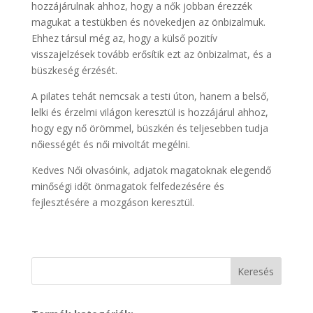
hozzájárulnak ahhoz, hogy a nők jobban érezzék
magukat a testükben és növekedjen az önbizalmuk.
Ehhez társul még az, hogy a külső pozitív
visszajelzések tovább erősítik ezt az önbizalmat, és a
büszkeség érzését.
A pilates tehát nemcsak a testi úton, hanem a belső,
lelki és érzelmi világon keresztül is hozzájárul ahhoz,
hogy egy nő örömmel, büszkén és teljesebben tudja
nőiességét és női mivoltát megélni.
Kedves Női olvasóink, adjatok magatoknak elegendő
minőségi időt önmagatok felfedezésére és
fejlesztésére a mozgáson keresztül.
Keresés