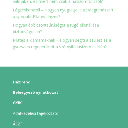
valójában, és miért nem csak a hasizomról szól?
Légzéskontroll – Hogyan nyugtatja le az idegrendszert
a speciális Pilates-légzés?
Hogyan épít csontsűrűséget a rugó ellenállása
biztonságosan?
Pilates a kismamáknak – Hogyan segíti a szülést és a
gyorsabb regenerációt a szétnyílt hasizom esetén?
Házirend
Beleegyező nyilatkozat
GYIK
Adatkezelési tájékoztató
ÁSZF